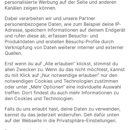
Folge uns
Zahlungsarten
Versandarten
Sicher einkaufen
Jetzt die toom-App herunterladen
Alle Preisangaben in EUR inkl. gesetzl. MwSt.. Die dargestellten Angebote sind unter
Umständen nicht in allen Märkten verfügbar. Die angegebenen Verfügbarkeiten beziehen
sich auf den unter "Mein Markt" ausgewählten toom Baumarkt. Alle Angebote und
Produkte nur solange der Vorrat reicht.