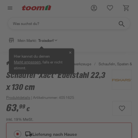
Mein Markt:
Troisdorf
✕
Hier kannst du deinen
, falls er nicht
Markt anpassen
/
Garten & Freizeit
/
Gartenhandwerkzeuge
/
Schaufeln, Spaten & Ga
stimmt.
Schaufel 'Xact' Edelstahl 22,3
x 130 cm
Produktdetails
| Artikelnummer
:
4051625
63
,
99
€
inkl. 19% MwSt.
Lieferung nach Hause