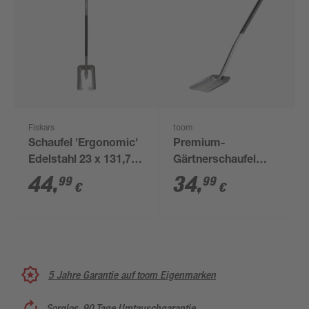
Fiskars
toom
Schaufel 'Ergonomic'
Premium-
Edelstahl 23 x 131,7
Gärtnerschaufel
cm
Carbonstahl 130 cm
44
,
34
,
99
99
€
€
5 Jahre Garantie auf toom Eigenmarken
Sorglos, 90 Tage Umtauschgarantie