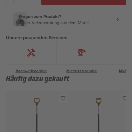
Fragen zum Produkt?
Sofort-Videoberatung aus dem Markt
Unsere passenden Services
Handwerksservice
Mietgeräteservice
Miettra
Häufig dazu gekauft