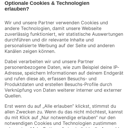
Bleib auf dem Laufenden mit unserem Newsletter
Der toom Newsletter: Keine Angebote und Aktionen mehr verpassen!
Zur Newsletter Anmeldung
Folge uns
Zahlungsarten
Versandarten
Sicher einkaufen
Jetzt die toom-App herunterladen