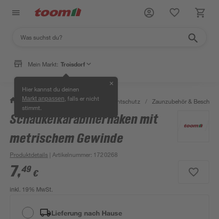
Mein Markt:
Troisdorf
✕
Hier kannst du deinen
, falls er nicht
Markt anpassen
/
Garten & Freizeit
/
Zäune & Sichtschutz
/
Zaunzubehör & Beschläg
stimmt.
Schaukelkarabinerhaken mit
metrischem Gewinde
Produktdetails
| Artikelnummer
:
1720268
7
,
49
€
inkl. 19% MwSt.
Lieferung nach Hause