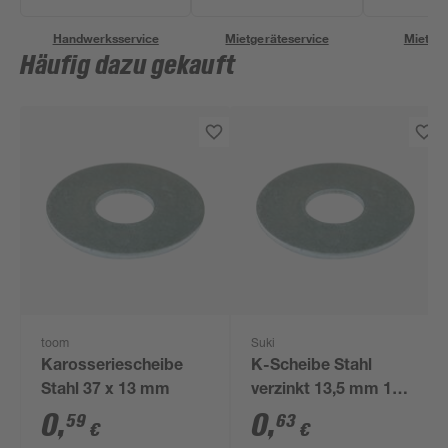
Handwerksservice
Mietgeräteservice
Miettra
Häufig dazu gekauft
toom
Suki
Karosseriescheibe
K-Scheibe Stahl
Stahl 37 x 13 mm
verzinkt 13,5 mm 1
Stück
0
,
0
,
59
63
€
€