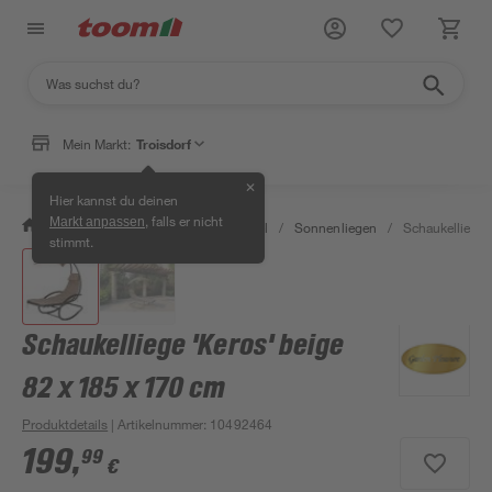
Mein Markt:
Troisdorf
✕
Hier kannst du deinen
, falls er nicht
Markt anpassen
/
Garten & Freizeit
/
Gartenmöbel
/
Sonnenliegen
/
Schaukelliege 
stimmt.
Schaukelliege 'Keros' beige
82 x 185 x 170 cm
Produktdetails
| Artikelnummer
:
10492464
199
,
99
€