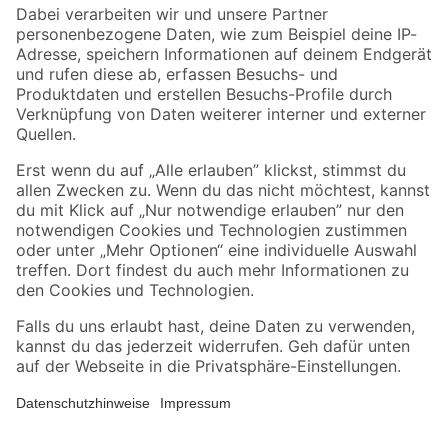
Zahlungsarten
Versandarten
Sicher einkaufen
Jetzt die toom-App herunterladen
Alle Preisangaben in EUR inkl. gesetzl. MwSt.. Die dargestellten Angebote sind unter
Umständen nicht in allen Märkten verfügbar. Die angegebenen Verfügbarkeiten beziehen
sich auf den unter "Mein Markt" ausgewählten toom Baumarkt. Alle Angebote und
Produkte nur solange der Vorrat reicht.
*Paketversand ab 59 € versandkostenfrei, gilt nicht für Artikel mit Speditionsversand, hier
fallen zusätzliche Versandkosten an.