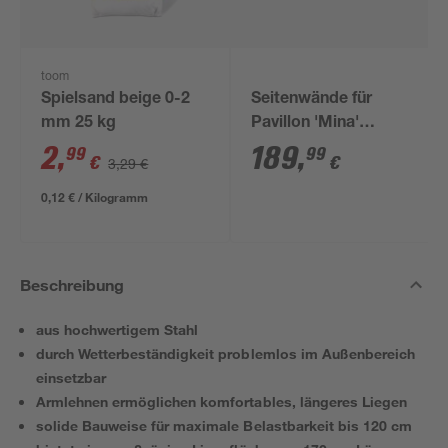
toom
Spielsand beige 0-2
Seitenwände für
mm 25 kg
Pavillon 'Mina'
schwarz 4er-Set
2
,
189
,
99
99
€
€
3,29 €
0,12 € / Kilogramm
Beschreibung
aus hochwertigem Stahl
durch Wetterbeständigkeit problemlos im Außenbereich
einsetzbar
Armlehnen ermöglichen komfortables, längeres Liegen
solide Bauweise für maximale Belastbarkeit bis 120 cm