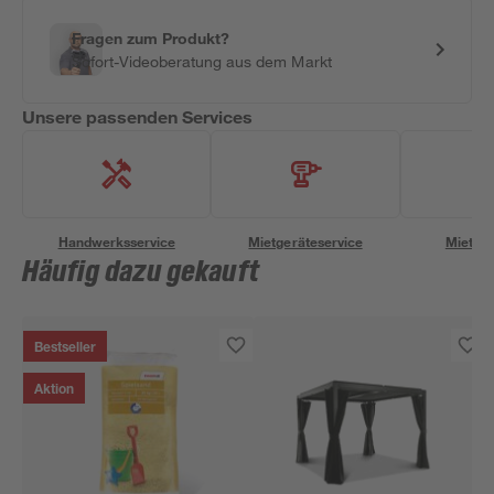
Fragen zum Produkt?
Sofort-Videoberatung aus dem Markt
Unsere passenden Services
Handwerksservice
Mietgeräteservice
Miettra
Häufig dazu gekauft
Bestseller
Aktion