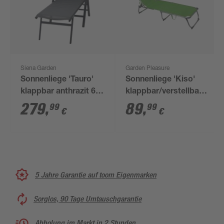
Siena Garden
Garden Pleasure
Sonnenliege 'Tauro'
Sonnenliege 'Kiso'
klappbar anthrazit 69
klappbar/verstellbar
x 113 x 182,5 cm
grau 61 x 30 x 188 cm
279
,
89
,
99
99
€
€
5 Jahre Garantie auf toom Eigenmarken
Sorglos, 90 Tage Umtauschgarantie
Abholung im Markt in 2 Stunden