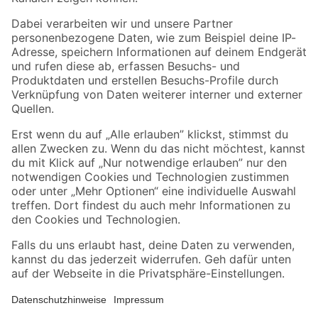
Folge uns
Zahlungsarten
Versandarten
Sicher einkaufen
Jetzt die toom-App herunterladen
Alle Preisangaben in EUR inkl. gesetzl. MwSt.. Die dargestellten Angebote sind unter
Umständen nicht in allen Märkten verfügbar. Die angegebenen Verfügbarkeiten beziehen
sich auf den unter "Mein Markt" ausgewählten toom Baumarkt. Alle Angebote und
Produkte nur solange der Vorrat reicht.
*Paketversand ab 59 € versandkostenfrei, gilt nicht für Artikel mit Speditionsversand, hier
fallen zusätzliche Versandkosten an.