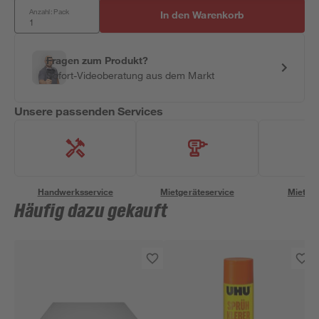
Anzahl: Pack
In den Warenkorb
Fragen zum Produkt?
Sofort-Videoberatung aus dem Markt
Unsere passenden Services
Handwerksservice
Mietgeräteservice
Miettra
Häufig dazu gekauft