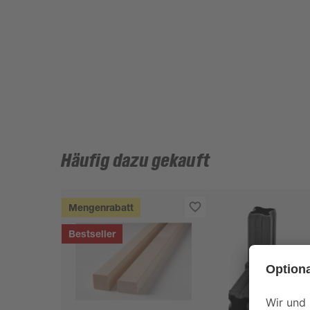
Häufig dazu gekauft
Mengenrabatt
Bestseller