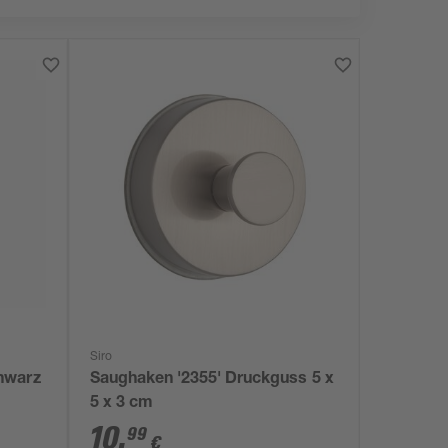
Siro
hwarz
Saughaken '2355' Druckguss 5 x
5 x 3 cm
10
,
99
€