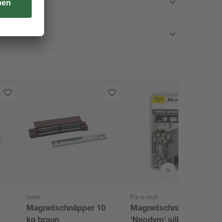
toom
Fix-o-moll
Magnetschnäpper 10
Magnetschnäpper
kg braun
'Neodym' silbern Ø