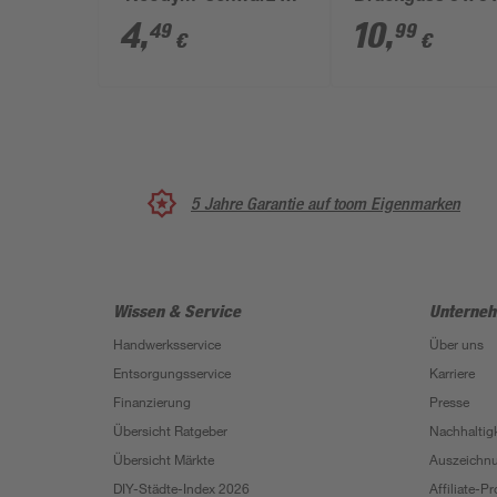
12 x 20 mm, 4 Stück
cm
4
,
10
,
49
99
€
€
5 Jahre Garantie auf toom Eigenmarken
Wissen & Service
Unterne
Handwerksservice
Über uns
Entsorgungsservice
Karriere
Finanzierung
Presse
Übersicht Ratgeber
Nachhaltigk
Übersicht Märkte
Auszeichn
DIY-Städte-Index 2026
Affiliate-