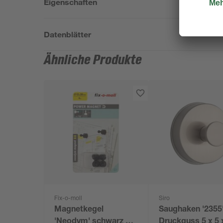
Eigenschaften
Datenblätter
Ähnliche Produkte
Fix-o-moll
Siro
Magnetkegel
Saughaken '2355
'Neodym' schwarz Ø
Druckguss 5 x 5 