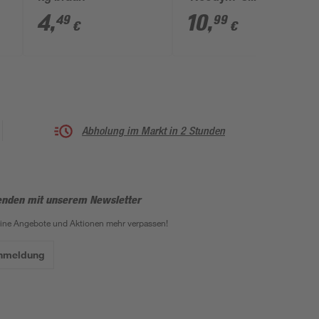
9,7 x 6,4 mm, 4 Stück
4
,
10
,
49
99
€
€
Abholung im Markt in 2 Stunden
enden mit unserem Newsletter
eine Angebote und Aktionen mehr verpassen!
Anmeldung