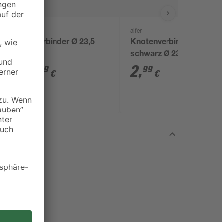
alfer
alfer
T-Verbinder Ø 23,5
Knotenverbinder
mm
schwarz Ø 23,5 mm
2
,
2
,
49
99
€
€