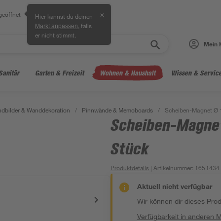
geöffnet
✕
Hier kannst du deinen
, falls
Markt anpassen
er nicht stimmt.
Mein 
Sanitär
Garten & Freizeit
Wohnen & Haushalt
Wissen & Servic
dbilder & Wanddekoration
/
Pinnwände & Memoboards
/
Scheiben-Magnet Ø 1
Scheiben-Magnet
Stück
Produktdetails
| Artikelnummer
:
1651434
Aktuell nicht verfügbar
Wir können dir dieses Produ
Verfügbarkeit in anderen 