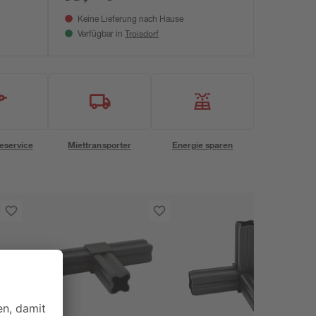
Keine Lieferung nach Hause
Troisdorf
Verfügbar in
eservice
Miettransporter
Energie sparen