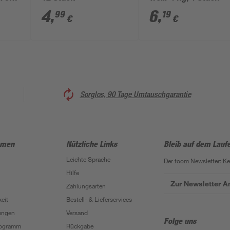
4
,
6
,
99
19
€
€
Sorglos, 90 Tage Umtauschgarantie
hmen
Nützliche Links
Bleib auf dem Lauf
Leichte Sprache
Der toom Newsletter: K
Hilfe
Zur Newsletter 
Zahlungsarten
eit
Bestell- & Lieferservices
ungen
Versand
Folge uns
Programm
Rückgabe