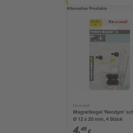
Alternative Produkte
Fix-o-moll
Magnetkegel 'Neodym' sc
Ø 12 x 20 mm, 4 Stück
4
,
49
€