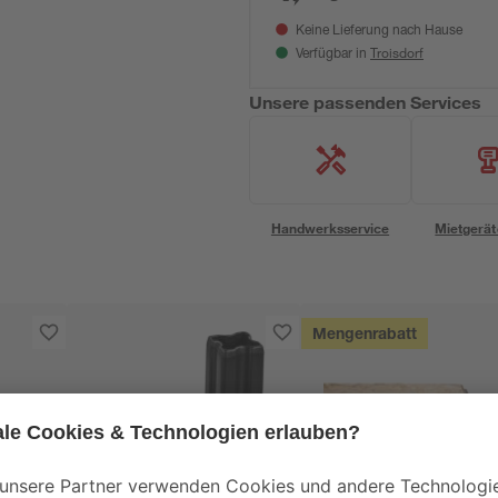
Keine Lieferung nach Hause
Troisdorf
Verfügbar in
Unsere passenden Services
Handwerksservice
Mietgerät
Mengenrabatt