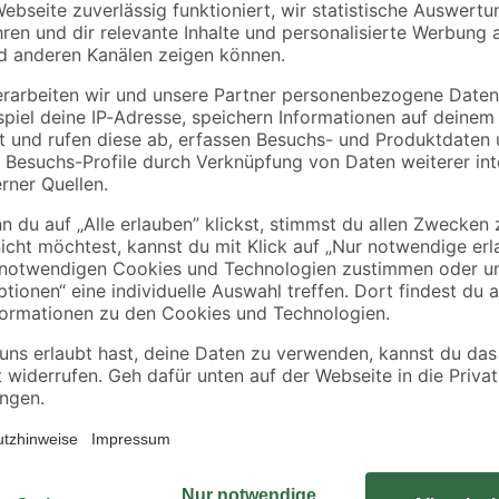
alfer
Kronospan
Winkelverbinder 90°
OSB3-Verlegeplatte
,35
2,35 cm
'Cityboard'
ungeschliffen 1690 x
1
,
5
,
99
99
€
€
/ m²
634 x 12 mm
6,41 € / Pack