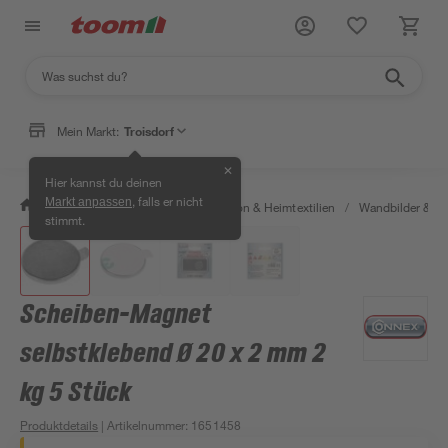
Mein Markt:
Troisdorf
✕
Hier kannst du deinen
, falls er nicht
Markt anpassen
/
Wohnen & Haushalt
/
Dekoration & Heimtextilien
/
Wandbilder & W
stimmt.
Scheiben-Magnet
selbstklebend Ø 20 x 2 mm 2
kg 5 Stück
Produktdetails
| Artikelnummer
:
1651458