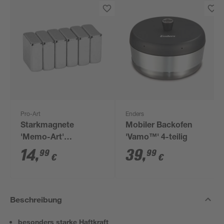
Pro-Art
Enders
Starkmagnete
Mobiler Backofen
'Memo-Art'
'Vamo™' 4-teilig
quadratisch 6 Stück
14
,
39
,
99
99
€
€
Beschreibung
besonders starke Haftkraft