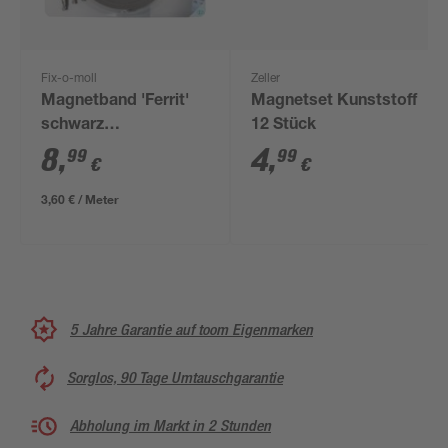
Fix-o-moll
Zeller
Magnetband 'Ferrit'
Magnetset Kunststoff
schwarz
12 Stück
selbstklebend 2500 x
8
,
4
,
99
99
€
€
20 x 2 mm
3,60 € / Meter
5 Jahre Garantie auf toom Eigenmarken
Sorglos, 90 Tage Umtauschgarantie
Abholung im Markt in 2 Stunden