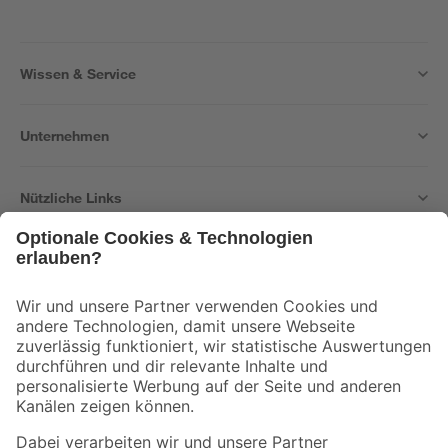
Wissen & Service
Unternehmen
Nützliche Links
Bleib auf dem Laufenden mit unserem Newsletter
Der toom Newsletter: Keine Angebote und Aktionen mehr verpassen!
Zur Newsletter Anmeldung
Folge uns