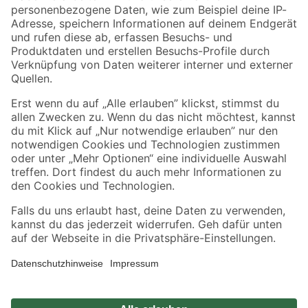
Zahlungsarten
Versandarten
Sicher einkaufen
Jetzt die toom-App herunterladen
Alle Preisangaben in EUR inkl. gesetzl. MwSt.. Die dargestellten Angebote sind unter
Umständen nicht in allen Märkten verfügbar. Die angegebenen Verfügbarkeiten beziehen
sich auf den unter "Mein Markt" ausgewählten toom Baumarkt. Alle Angebote und
Produkte nur solange der Vorrat reicht.
*Paketversand ab 59 € versandkostenfrei, gilt nicht für Artikel mit Speditionsversand, hier
fallen zusätzliche Versandkosten an.
Datenschutz
Privatsphäre
Impressum
AGB