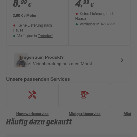
selbstklebend 2500
8
,
4
,
99
99
€
€
x 20 x 2 mm
Keine Lieferung nach
3,60 € / Meter
Hause
Troisdorf
Verfügbar in
Keine Lieferung nach
Hause
Troisdorf
Verfügbar in
Fragen zum Produkt?
Sofort-Videoberatung aus dem Markt
Unsere passenden Services
Handwerksservice
Mietgeräteservice
Miettra
Häufig dazu gekauft