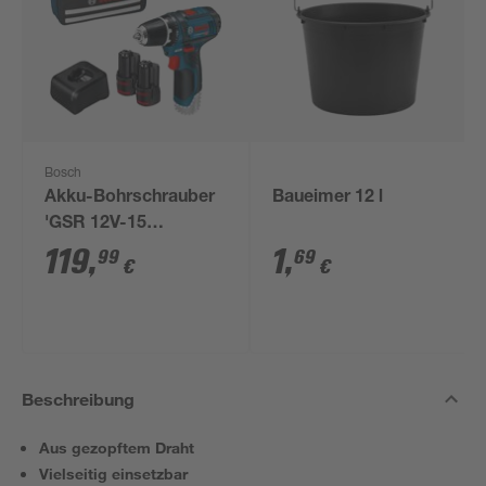
Bosch
Akku-Bohrschrauber
Baueimer 12 l
'GSR 12V-15
Professional' mit 2
119
,
1
,
99
69
€
€
Akkus, Tasche und
Zubehörset
Beschreibung
Aus gezopftem Draht
Vielseitig einsetzbar