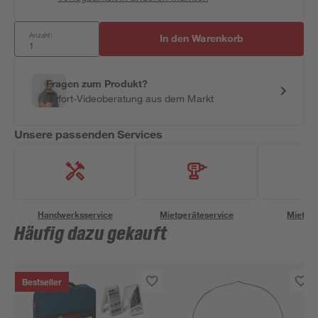
Anzahl:
In den Warenkorb
Fragen zum Produkt?
Sofort-Videoberatung aus dem Markt
Unsere passenden Services
Handwerksservice
Mietgeräteservice
Miettra
Häufig dazu gekauft
Bestseller