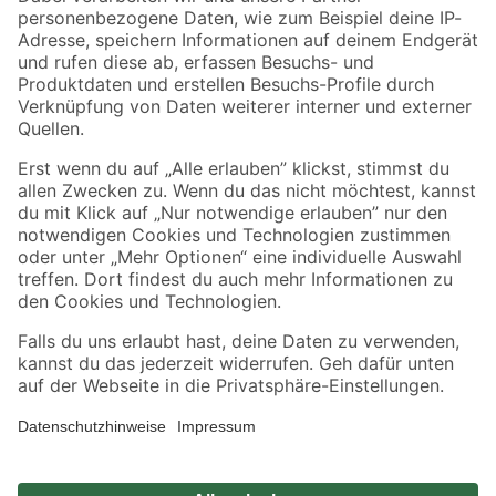
Zahlungsarten
Versandarten
Sicher einkaufen
Jetzt die toom-App herunterladen
Alle Preisangaben in EUR inkl. gesetzl. MwSt.. Die dargestellten Angebote sind unter
Umständen nicht in allen Märkten verfügbar. Die angegebenen Verfügbarkeiten beziehen
sich auf den unter "Mein Markt" ausgewählten toom Baumarkt. Alle Angebote und
Produkte nur solange der Vorrat reicht.
*Paketversand ab 59 € versandkostenfrei, gilt nicht für Artikel mit Speditionsversand, hier
fallen zusätzliche Versandkosten an.