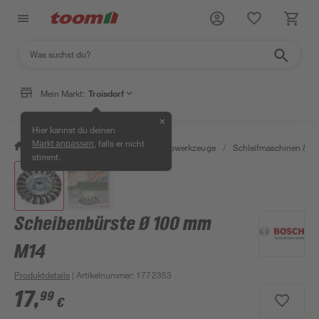
Mein Markt:
Troisdorf
✕
Hier kannst du deinen
, falls er nicht
Markt anpassen
/
Werkstatt & Maschinen
/
Elektrowerkzeuge
/
Schleifmaschinen & T
stimmt.
Scheibenbürste Ø 100 mm
M14
Produktdetails
| Artikelnummer
:
1772353
17
,
99
€