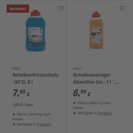
Bestseller
Meilz
Meilz
Scheibenfrostschutz
Scheibenreiniger
-30°C, 5 l
Allwettter bis -11 °C
3 l
7
,
6
,
99
99
€
€
Keine Lieferung nach
1,60 € / Liter
Hause
Troisdorf
Verfügbar in
Keine Lieferung nach
Hause
Troisdorf
Verfügbar in