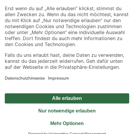
Sicher einkaufen
Jetzt die toom-App herunterladen
Alle Preisangaben in EUR inkl. gesetzl. MwSt.. Die dargestellten Angebote sind unter
Umständen nicht in allen Märkten verfügbar. Die angegebenen Verfügbarkeiten beziehen
sich auf den unter "Mein Markt" ausgewählten toom Baumarkt. Alle Angebote und
Produkte nur solange der Vorrat reicht.
*Paketversand ab 59 € versandkostenfrei, gilt nicht für Artikel mit Speditionsversand, hier
fallen zusätzliche Versandkosten an.
Datenschutz
Privatsphäre
Impressum
AGB
Nutzungsbedingungen
Widerrufsrecht
Vertrag widerrufen
Barrierefreiheit
© 2026 toom Baumarkt GmbH