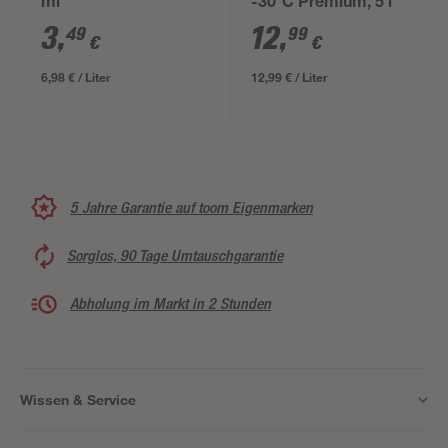
ml
-30°C Premium, 5 l
3
,
12
,
49
99
€
€
6,98 € / Liter
12,99 € / Liter
5 Jahre Garantie auf toom Eigenmarken
Sorglos, 90 Tage Umtauschgarantie
Abholung im Markt in 2 Stunden
Wissen & Service