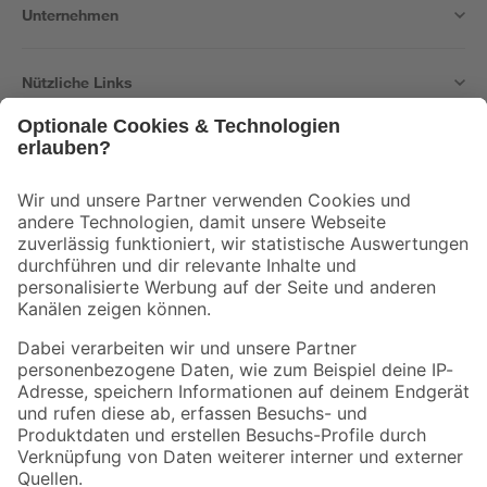
Unternehmen
Nützliche Links
Bleib auf dem Laufenden mit unserem Newsletter
Der toom Newsletter: Keine Angebote und Aktionen mehr verpassen!
Zur Newsletter Anmeldung
Folge uns
Zahlungsarten
Versandarten