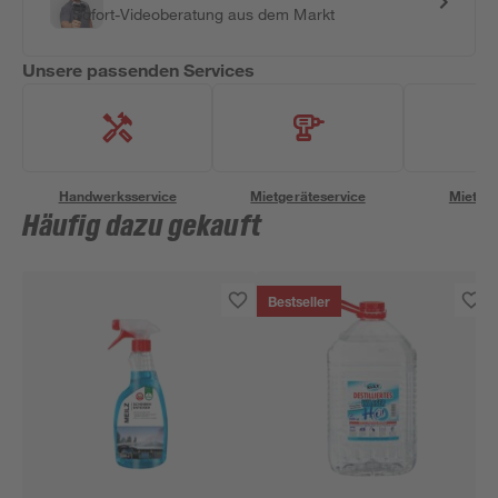
Sofort-Videoberatung aus dem Markt
Unsere passenden Services
Handwerksservice
Mietgeräteservice
Miettra
Häufig dazu gekauft
Bestseller