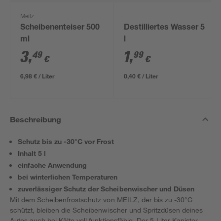
Meilz
Scheibenenteiser 500
Destilliertes Wasser 5
ml
l
3
,
1
,
49
99
€
€
6,98 € / Liter
0,40 € / Liter
Beschreibung
Schutz bis zu -30°C vor Frost
Inhalt 5 l
einfache Anwendung
bei winterlichen Temperaturen
zuverlässiger Schutz der Scheibenwischer und Düsen
Mit dem Scheibenfrostschutz von MEILZ, der bis zu -30°C
schützt, bleiben die Scheibenwischer und Spritzdüsen deines
Autos auch bei Kälte voll funktionsfähig. Der 5-Liter-Kanister