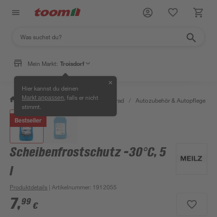
Mein Markt:
Troisdorf
✕
Hier kannst du deinen
, falls er nicht
Markt anpassen
/
Garten & Freizeit
/
Auto & Fahrrad
/
Autozubehör & Autopflege
/
stimmt.
Bestseller
Scheibenfrostschutz -30°C, 5
l
Produktdetails
| Artikelnummer
:
1912055
7
,
99
€