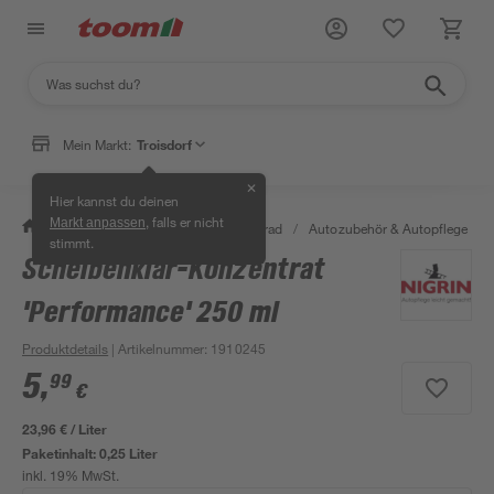
Mein Markt:
Troisdorf
✕
Hier kannst du deinen
, falls er nicht
Markt anpassen
/
Garten & Freizeit
/
Auto & Fahrrad
/
Autozubehör & Autopflege
/
stimmt.
Scheibenklar-Konzentrat
'Performance' 250 ml
Produktdetails
| Artikelnummer
:
1910245
5
,
99
€
23,96 € / Liter
Paketinhalt:
0,25 Liter
inkl. 19% MwSt.