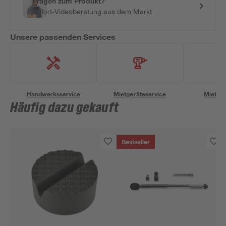
Fragen zum Produkt?
Sofort-Videoberatung aus dem Markt
Unsere passenden Services
Handwerksservice
Mietgeräteservice
Miettra
Häufig dazu gekauft
Bestseller