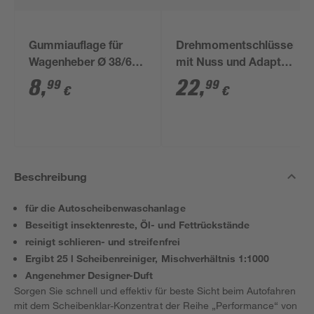
Gummiauflage für
Drehmomentschlüssel
Wagenheber Ø 38/65
mit Nuss und Adapter
mm
1/2"
8
,
22
,
99
99
€
€
Beschreibung
für die Autoscheibenwaschanlage
Beseitigt insektenreste, Öl- und Fettrückstände
reinigt schlieren- und streifenfrei
Ergibt 25 l Scheibenreiniger, Mischverhältnis 1:1000
Angenehmer Designer-Duft
Sorgen Sie schnell und effektiv für beste Sicht beim Autofahren
mit dem Scheibenklar-Konzentrat der Reihe „Performance“ von