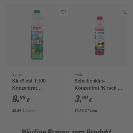
Sonax
Meilz
KlarSicht 1:100
Scheibenklar-
Konzentrat
Konzentrat 'Kirsch'
Orange+Rosemary
250 ml
9
,
3
,
99
99
€
€
250 ml
39,96 € / Liter
15,96 € / Liter
Häufige Fragen zum Produkt