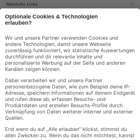
Nützliche Links
Bleib auf dem Laufenden mit unserem Newsletter
Der toom Newsletter: Keine Angebote und Aktionen mehr verpassen!
Zur Newsletter Anmeldung
Folge uns
Zahlungsarten
Versandarten
Sicher einkaufen