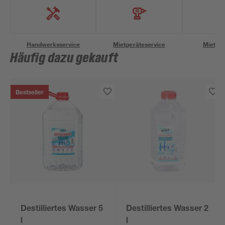
Handwerksservice
Mietgeräteservice
Miettra
Häufig dazu gekauft
Bestseller
Destilliertes Wasser 5
Destilliertes Wasser 2
l
l