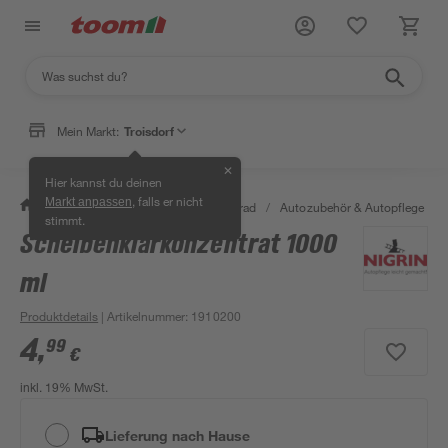
Mein Markt:
Troisdorf
✕
Hier kannst du deinen
, falls er nicht
Markt anpassen
/
Garten & Freizeit
/
Auto & Fahrrad
/
Autozubehör & Autopflege
/
stimmt.
Scheibenklarkonzentrat 1000
ml
Produktdetails
| Artikelnummer
:
1910200
4
,
99
€
inkl. 19% MwSt.
Lieferung nach Hause