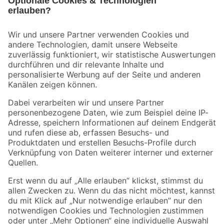
Bleib auf dem Laufenden mit unserem Newsletter
Der toom Newsletter: Keine Angebote und Aktionen mehr verpassen!
Zur Newsletter Anmeldung
Folge uns
Zahlungsarten
Versandarten
Sicher einkaufen
Jetzt die toom-App herunterladen