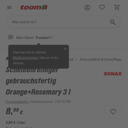
Mein Markt:
Troisdorf
✕
Hier kannst du deinen
, falls er nicht
Markt anpassen
/
Garten & Freizeit
/
Auto & Fahrrad
/
Autozubehör & Autopflege
/
stimmt.
Scheibenreiniger
gebrauchsfertig
Orange+Rosemary 3 l
Produktdetails
| Artikelnummer
:
10515185
8
,
99
€
3,00 € / Liter