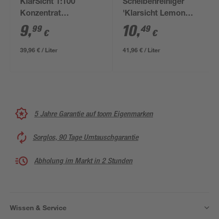
KlarSicht 1:100
Scheibenreiniger
Konzentrat
'Klarsicht Lemon
Orange+Rosemary
Rocks' 1:100
9
,
10
,
99
49
€
€
250 ml
Konzentrat 250 ml
39,96 € / Liter
41,96 € / Liter
5 Jahre Garantie auf toom Eigenmarken
Sorglos, 90 Tage Umtauschgarantie
Abholung im Markt in 2 Stunden
Wissen & Service