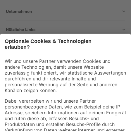
Unternehmen
Nützliche Links
Bleib auf dem Laufenden mit unserem Newsletter
Der toom Newsletter: Keine Angebote und Aktionen mehr verpassen!
Zur Newsletter Anmeldung
Folge uns
Zahlungsarten
Versandarten