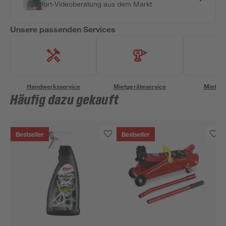
Sofort-Videoberatung aus dem Markt
Unsere passenden Services
Handwerksservice
Mietgeräteservice
Miettra
Häufig dazu gekauft
Bestseller
Bestseller