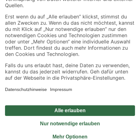
Sicher einkaufen
Jetzt die toom-App herunterladen
Alle Preisangaben in EUR inkl. gesetzl. MwSt.. Die dargestellten Angebote sind unter
Umständen nicht in allen Märkten verfügbar. Die angegebenen Verfügbarkeiten beziehen
sich auf den unter "Mein Markt" ausgewählten toom Baumarkt. Alle Angebote und
Produkte nur solange der Vorrat reicht.
*Paketversand ab 59 € versandkostenfrei, gilt nicht für Artikel mit Speditionsversand, hier
fallen zusätzliche Versandkosten an.
Datenschutz
Privatsphäre
Impressum
AGB
Nutzungsbedingungen
Widerrufsrecht
Vertrag widerrufen
Barrierefreiheit
© 2026 toom Baumarkt GmbH