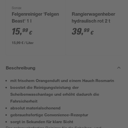
Sonax
Felgenreiniger 'Felgen
Rangierwagenheber
Beast' 1 l
hydraulisch rot 2 t
15
,
39
,
99
99
€
€
15,99 € / Liter
Beschreibung
mit frischem Orangenduft und einem Hauch Rosmarin
boostet die Reinigungsleistung der
Scheibenwaschanlage und erhöht dadurch die
Fahrsicherheit
absolut materialschonend
gebrauchsfertige Convenience-Rezeptur
sorgt in Sekunden für klare Sicht
Der gebrauchsfertige Reiniger für die Scheiben- und