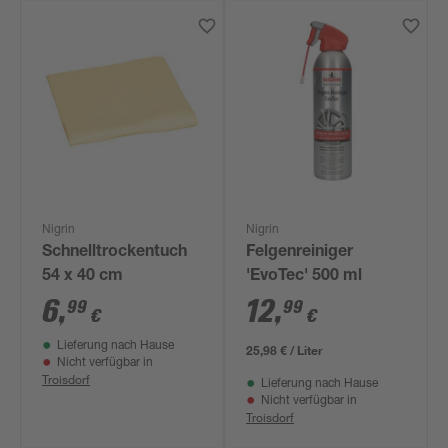
Nigrin
Nigrin
Schnelltrockentuch
Felgenreiniger
54 x 40 cm
'EvoTec' 500 ml
6
,
12
,
99
99
€
€
Lieferung nach Hause
25,98 € / Liter
Nicht verfügbar in
Troisdorf
Lieferung nach Hause
Nicht verfügbar in
Troisdorf