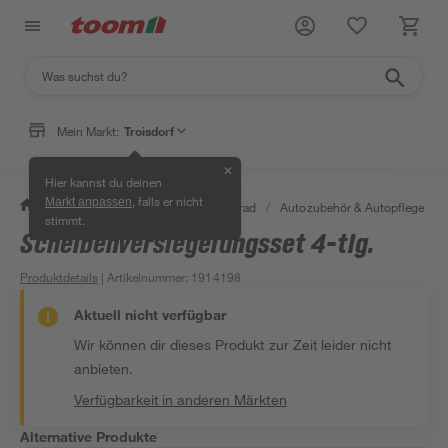
Mein Markt:
Troisdorf
✕
Hier kannst du deinen
, falls er nicht
Markt anpassen
/
Garten & Freizeit
/
Auto & Fahrrad
/
Autozubehör & Autopflege
/
stimmt.
Scheibenversiegelungsset 4-tlg.
Produktdetails
| Artikelnummer
:
1914198
Aktuell nicht verfügbar
Wir können dir dieses Produkt zur Zeit leider nicht
anbieten.
Verfügbarkeit in anderen Märkten
Alternative Produkte