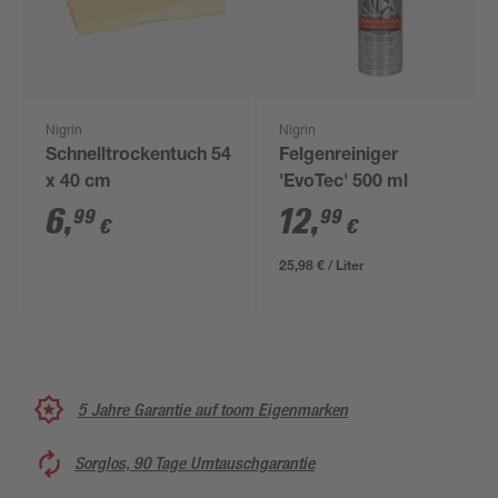
Nigrin
Nigrin
Schnelltrockentuch 54
Felgenreiniger
x 40 cm
'EvoTec' 500 ml
6
,
12
,
99
99
€
€
25,98 € / Liter
5 Jahre Garantie auf toom Eigenmarken
Sorglos, 90 Tage Umtauschgarantie