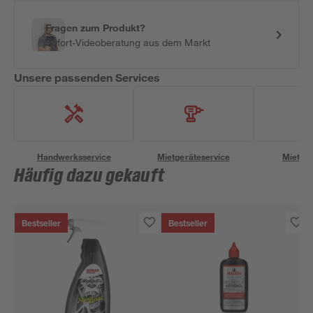
Fragen zum Produkt?
Sofort-Videoberatung aus dem Markt
Unsere passenden Services
Handwerksservice
Mietgeräteservice
Miettra
Häufig dazu gekauft
Bestseller
Bestseller