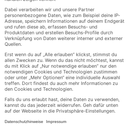
Folge uns
Zahlungsarten
Versandarten
Sicher einkaufen
Jetzt die toom-App herunterladen
Alle Preisangaben in EUR inkl. gesetzl. MwSt.. Die dargestellten Angebote sind unter
Umständen nicht in allen Märkten verfügbar. Die angegebenen Verfügbarkeiten beziehen
sich auf den unter "Mein Markt" ausgewählten toom Baumarkt. Alle Angebote und
Produkte nur solange der Vorrat reicht.
*Paketversand ab 59 € versandkostenfrei, gilt nicht für Artikel mit Speditionsversand, hier
fallen zusätzliche Versandkosten an.