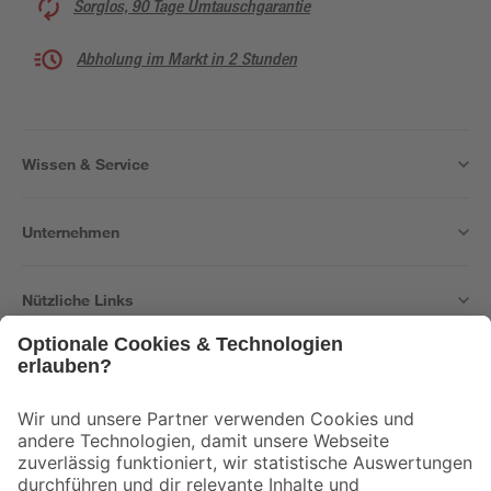
Sorglos, 90 Tage Umtauschgarantie
Abholung im Markt in 2 Stunden
Wissen & Service
Unternehmen
Nützliche Links
Bleib auf dem Laufenden mit unserem Newsletter
Der toom Newsletter: Keine Angebote und Aktionen mehr verpassen!
Zur Newsletter Anmeldung