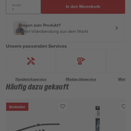
Anzahl:
In den Warenkorb
Fragen zum Produkt?
Sofort-Videoberatung aus dem Markt
Unsere passenden Services
Handwerksservice
Mietgeräteservice
Miettra
Häufig dazu gekauft
Bestseller