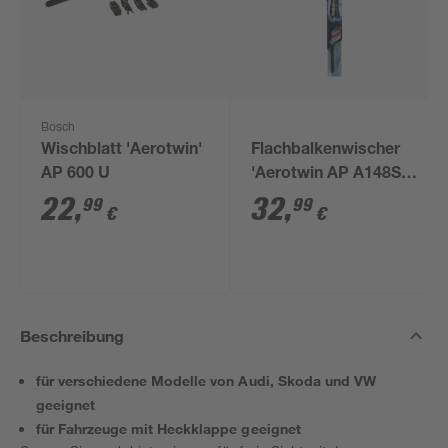
Bosch
Wischblatt 'Aerotwin'
Flachbalkenwischer
AP 600 U
'Aerotwin AP A148S' 2
Stück
22
,
32
,
99
99
€
€
Beschreibung
für verschiedene Modelle von Audi, Skoda und VW
geeignet
für Fahrzeuge mit Heckklappe geeignet