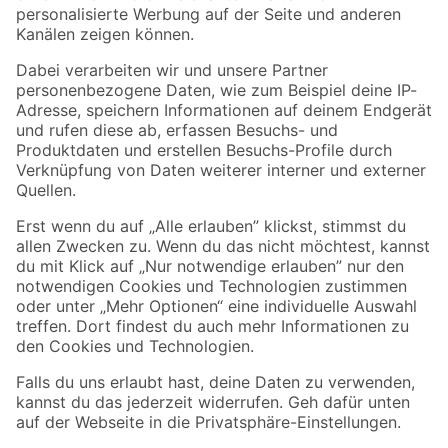
Folge uns
Zahlungsarten
Versandarten
Sicher einkaufen
Jetzt die toom-App herunterladen
Alle Preisangaben in EUR inkl. gesetzl. MwSt.. Die dargestellten Angebote sind unter
Umständen nicht in allen Märkten verfügbar. Die angegebenen Verfügbarkeiten beziehen
sich auf den unter "Mein Markt" ausgewählten toom Baumarkt. Alle Angebote und