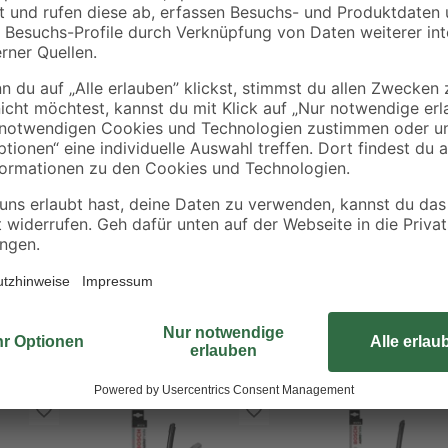
Mit dem Heckscheibenwischer 'Re
Auto schnell wieder sauber. Das f
an der Scheibe befestigt. Mit ein
Betriebs zeichnet er sich durch 
Der Wischer mit einer Länge von 3
Skoda und Volkswagen verwendba