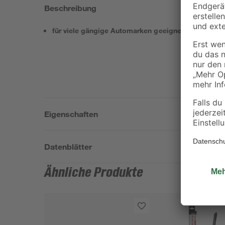
Beschreibung
für viele gängige Automarken geeignet
Eigenschaften
Datenblätter
Ähnliche Produkte