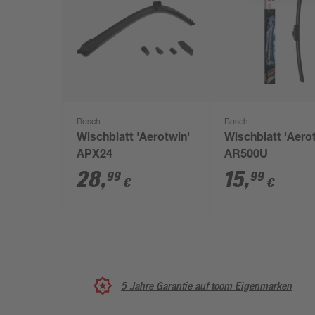
Bosch
Bosch
Wischblatt 'Aerotwin'
Wischblatt 'Aero
APX24
AR500U
28
,
15
,
99
99
€
€
5 Jahre Garantie auf toom Eigenmarken