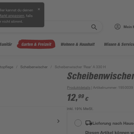
✕
ier kannst du deinen
, falls
Markt anpassen
r nicht stimmt.
Mein 
Sanitär
Garten & Freizeit
Wohnen & Haushalt
Wissen & Servic
topflege
/
Scheibenwischer
/
Scheibenwischer 'Rear' A 330 H
Scheibenwischer
Produktdetails
| Artikelnummer
:
1950039
12
,
99
€
inkl. 19% MwSt.
Lieferung nach Haus
Diesen Artikel können wir