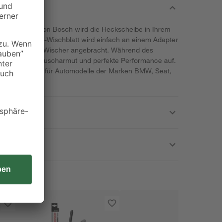
ar' A 330 H von Bosch wird die Heckscheibe in Ihrem
lache Aerotwin-Wischblatt wird einfach an einem Adapter
em Klick ist der Wischer angebracht. Während des
besondere Geräuscharmut und perfekte Performance auf.
3 cm (13") ist für Automodelle der Marken BMW, Seat,
r.