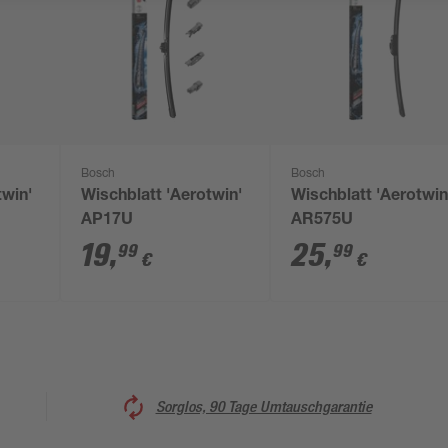
Bosch
Bosch
twin'
Wischblatt 'Aerotwin'
Wischblatt 'Aerotwin
AP17U
AR575U
19
,
25
,
99
99
€
€
Sorglos, 90 Tage Umtauschgarantie