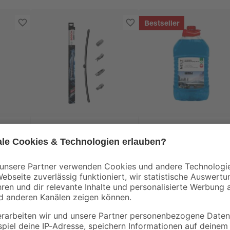
Bestseller
Bosch
Meilz
her
Wischblatt 'Aerotwin'
Scheibenfrostschutz
8S' 2
AP24U
-30°C, 5 l
22
,
7
,
99
99
€
€
1,60 € / Liter