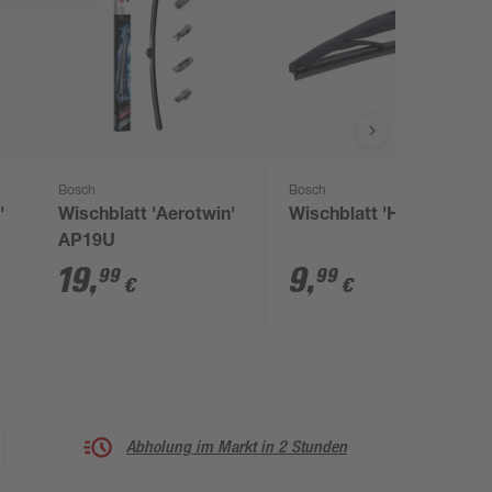
Bosch
Bosch
'
Wischblatt 'Aerotwin'
Wischblatt 'H353'
AP19U
19
,
9
,
99
99
€
€
Abholung im Markt in 2 Stunden