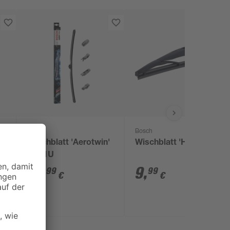
Bosch
Bosch
Wischblatt 'Aerotwin'
Wischblatt 'H353'
AP21U
19
,
9
,
99
99
€
€