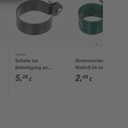
Alberts
Schelle zur
Strebenschelle grün
Befestigung an
Stahl Ø 34 mm
Streben anthrazit Ø 6
5
,
2
,
29
49
€
€
cm