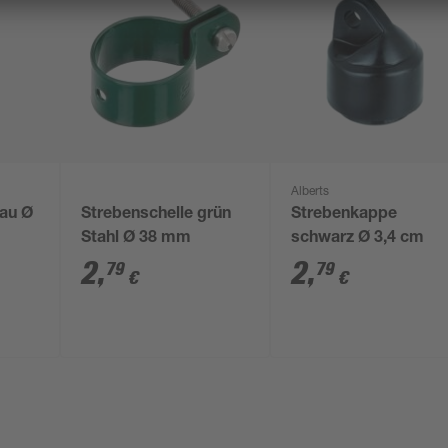
Alberts
rau Ø
Strebenschelle grün
Strebenkappe
Stahl Ø 38 mm
schwarz Ø 3,4 cm
2
,
2
,
79
79
€
€