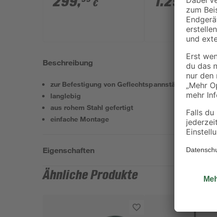
299
,
1.299
,
€
€
15, 4-teilig
Beschreibung
zur Befestigung von Geflechtspannstäbe
langlebig
aus rohem Stahl gefertigt
einfache Montage
Eigenschaften
Ähnliche Produkte