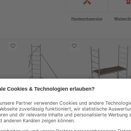
Handwerksservice
Mietgerät
Krause
Krause
Ausleger für
Grundgerüst 'ClimTe
Grundgerüst 'ClimTec
System'
System' 2,6
99
99