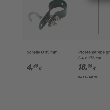
Schelle Ø 35 mm
Pfostenstrebe g
3,4 x 175 cm
4
,
16
,
49
99
€
€
9,71 € / Meter