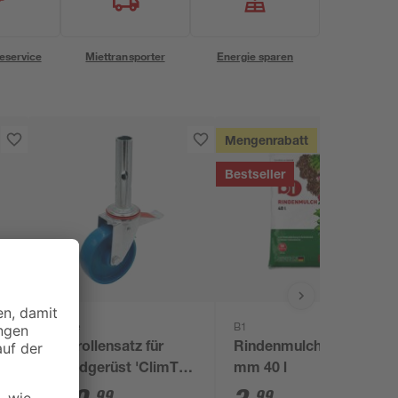
eservice
Miettransporter
Energie sparen
Mengenrabatt
Bestseller
Krause
B1
c
Fahrrollensatz für
Rindenmulch 0-40
Grundgerüst 'ClimTec
mm 40 l
System' 4 Stück, Ø
99
99