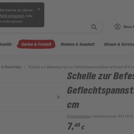
✕
ier kannst du deinen
, falls
Markt anpassen
r nicht stimmt.
Mein 
Sanitär
Garten & Freizeit
Wohnen & Haushalt
Wissen & Servic
 & Beschläge
/
Schelle zur Befestigung von Geflechtspannstäben anthrazit Ø 6 
Schelle zur Befe
Geflechtspannst
cm
Produktdetails
| Artikelnummer
:
4311015
7
,
49
€