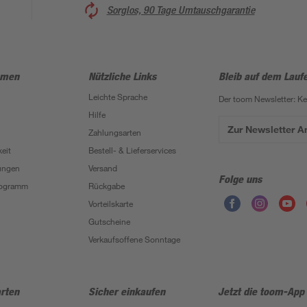
Sorglos, 90 Tage Umtauschgarantie
hmen
Nützliche Links
Bleib auf dem Lauf
Leichte Sprache
Der toom Newsletter: K
Hilfe
Zur Newsletter 
Zahlungsarten
eit
Bestell- & Lieferservices
ungen
Versand
Folge uns
Programm
Rückgabe
Vorteilskarte
Gutscheine
Verkaufsoffene Sonntage
rten
Sicher einkaufen
Jetzt die toom-App