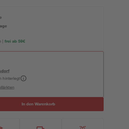
e
tage
 |
frei ab 59€
sdorf
h hinterlegt
 Märkten
In den Warenkorb