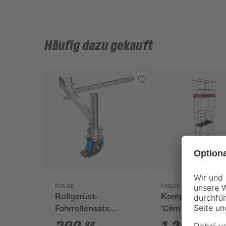
Häufig dazu gekauft
Krause
Krause
Rollgerüst-
Komplettgerüst
Fahrrollensatz
'ClimTec'
höhenverstellbar Ø
99
00