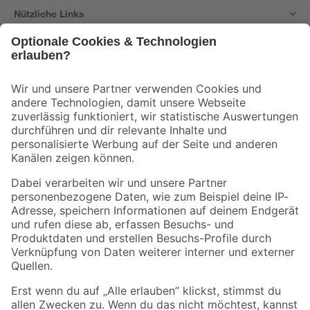
Nützliche Links
Bleib auf dem Laufenden mit unserem Newsletter
Der toom Newsletter: Keine Angebote und Aktionen mehr verpassen!
Zur Newsletter Anmeldung
Folge uns
Zahlungsarten
Versandarten
Sicher einkaufen