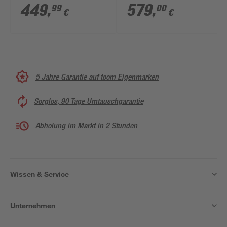
chromfarben 100 x
Marmoroptik grau
449
,
579
,
99
00
€
€
200 cm
150 x 255 cm
5 Jahre Garantie auf toom Eigenmarken
Sorglos, 90 Tage Umtauschgarantie
Abholung im Markt in 2 Stunden
Wissen & Service
Unternehmen