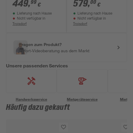
chromfarben 100 x
Marmoroptik grau
449
,
579
,
99
00
€
€
200 cm
150 x 255 cm
Lieferung nach Hause
Lieferung nach Hause
Nicht verfügbar in
Nicht verfügbar in
Troisdorf
Troisdorf
Fragen zum Produkt?
Sofort-Videoberatung aus dem Markt
Unsere passenden Services
Handwerksservice
Mietgeräteservice
Miettra
Häufig dazu gekauft