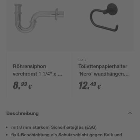
Lenz
Röhrensiphon
Toilettenpapierhalter
verchromt 1 1/4" x 32
'Nero' wandhängend
mm
schwarz
8
,
12
,
99
49
€
€
Beschreibung
mit 8 mm starkem Sicherheitsglas (ESG)
fixil-Beschichtung als Schutzschicht gegen Kalk und