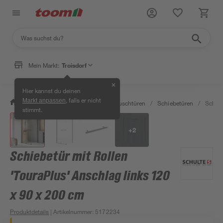
Mein Markt:
Troisdorf
✕
Hier kannst du deinen
, falls er nicht
Markt anpassen
/
Bad & Sanitär
/
Duschen
/
Duschtüren
/
Schiebetüren
/
Schieb
stimmt.
+
2
Schiebetür mit Rollen
'TouraPlus' Anschlag links 120
x 90 x 200 cm
Produktdetails
| Artikelnummer
:
5172234