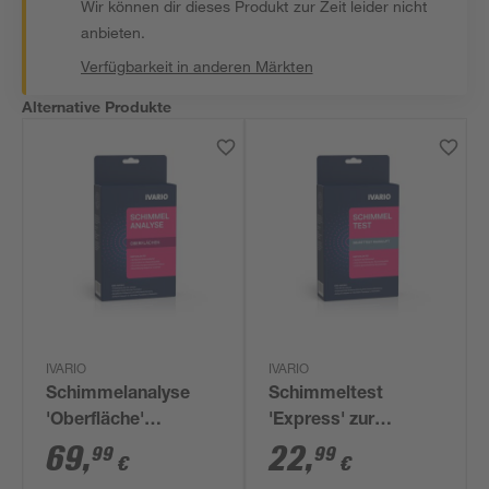
Wir können dir dieses Produkt zur Zeit leider nicht
anbieten.
Verfügbarkeit in anderen Märkten
Alternative Produkte
IVARIO
IVARIO
Schimmelanalyse
Schimmeltest
'Oberfläche'
'Express' zur
Laboranalyse
Selbstauswertung
69
,
22
,
99
99
€
€