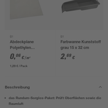
B1
B1
Abdeckplane
Farbwanne Kunststoff
Polyethylen
grau 15 x 32 cm
transparent 4 x 5 m
0
,
2
,
06
69
€
€
/ m²
1,29 € / Pack
Beschreibung
das Rundum-Sorglos-Paket: Prüft Oberflächen sowie die
Raumluft