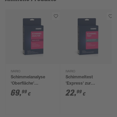
IVARIO
IVARIO
Schimmelanalyse
Schimmeltest
'Oberfläche'
'Express' zur
Laboranalyse
Selbstauswertung
69
,
22
,
99
99
€
€