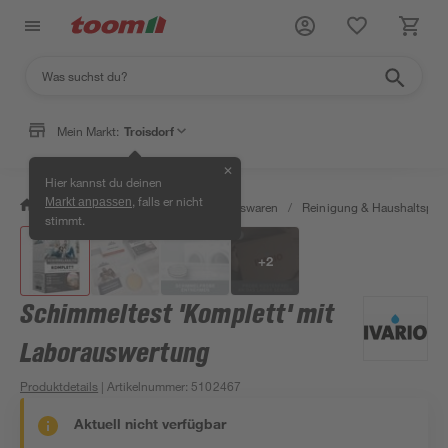
Mein Markt:
Troisdorf
✕
Hier kannst du deinen
, falls er nicht
Markt anpassen
/
Wohnen & Haushalt
/
Haushaltswaren
/
Reinigung & Haushaltspro
stimmt.
+
2
Schimmeltest 'Komplett' mit
Laborauswertung
Produktdetails
| Artikelnummer
:
5102467
Aktuell nicht verfügbar