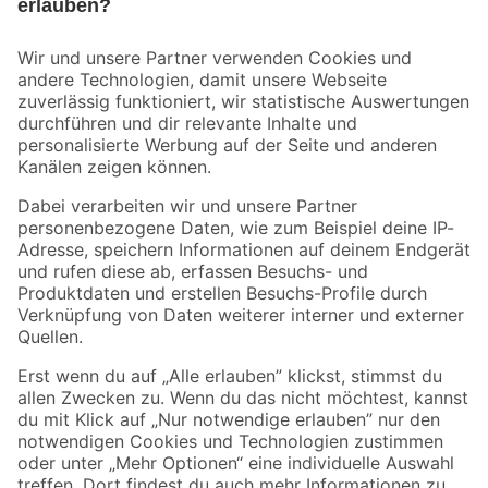
Bleib auf dem Laufenden mit unserem Newsletter
Der toom Newsletter: Keine Angebote und Aktionen mehr verpassen!
Zur Newsletter Anmeldung
Folge uns
Zahlungsarten
Versandarten
Sicher einkaufen
Jetzt die toom-App herunterladen