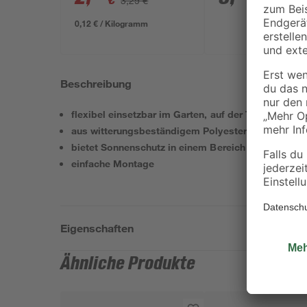
€
€
3,29 €
0,12 € / Kilogramm
Beschreibung
flexibel einsetzbar im Garten, auf der Terasse ode
aus witterungsbeständigem Polyesterstoff mit Po
bietet Sonnenschutz in einem Bereich von 300 x 3
einfache Montage
Eigenschaften
Ähnliche Produkte