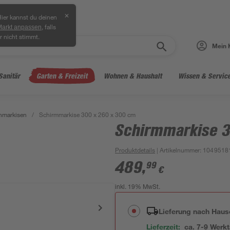
✕
ier kannst du deinen
, falls
Markt anpassen
r nicht stimmt.
Mein 
Sanitär
Garten & Freizeit
Wohnen & Haushalt
Wissen & Servic
nmarkisen
/
Schirmmarkise 300 x 260 x 300 cm
Schirmmarkise 3
Produktdetails
| Artikelnummer
:
1049518
489
,
99
€
inkl. 19% MwSt.
Lieferung nach Haus
Lieferzeit:
ca. 7-9 Werk