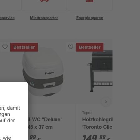
eservice
Miettransporter
Energie sparen
Bestseller
Bestseller
Enders
Tepro
Mobil-WC "Deluxe"
Holzkohlegrill
38 x 45 x 37 cm
'Toronto Click 2019'
schwarz 115 x 107 x
74
,
149
,
99
99