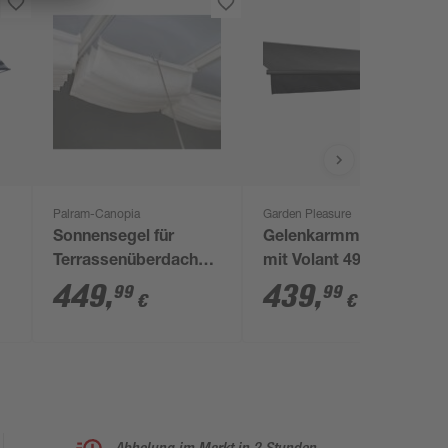
Palram-Canopia
Garden Pleasure
Sonnensegel für
Gelenkarmmarkise
Terrassenüberdachung
mit Volant 495 x 300
3 x 6,2 m
cm
449
,
439
,
99
99
€
€
Abholung im Markt in 2 Stunden