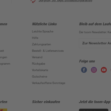
hmen
Nützliche Links
Bleib auf dem Lauf
Leichte Sprache
Der toom Newsletter: K
Hilfe
Zur Newsletter 
Zahlungsarten
eit
Bestell- & Lieferservices
ungen
Versand
Folge uns
Programm
Rückgabe
Vorteilskarte
Gutscheine
Verkaufsoffene Sonntage
rten
Sicher einkaufen
Jetzt die toom-App