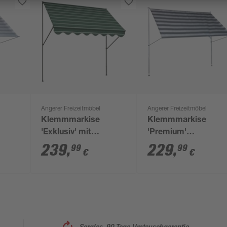
Angerer Freizeitmöbel
Angerer Freizeitmöbel
Klemmmarkise
Klemmmarkise
'Exklusiv' mit
'Premium'
d
Volant/wasserabweisend
wasserabweisend
239
,
229
,
99
99
€
€
400 x 150 cm
200 x 170 cm
Sorglos, 90 Tage Umtauschgarantie