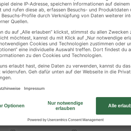
€
€
598,00 € / m³
4,99 € / Liter
Die Schirmmarkise von Garden Ple
r auf dem Balkon
Design und sorgt ohne aufwendig
lyurethan-Beschichtung
Sichtschutz. Sie misst 300 cm in d
00 cm
Aluminium bilden das stabile Geste
Polyester. Greif jetzt zu und sch
Schattenplatz für entspannte Stun