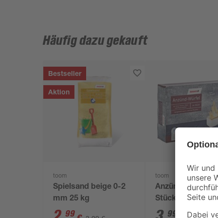
Häufig dazu gekauft
Bestseller
Aktion
toom
toom
Spielsand beige 0-2
Anzündwürfel 64
mm 25 kg
Stück
2
,
3
,
99
99