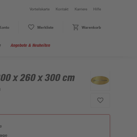
Vorteilskarte
Kontakt
Karriere
Hilfe
Konto
Merkliste
Warenkorb
e
Angebote & Neuheiten
00 x 260 x 300 cm
1
e
tage