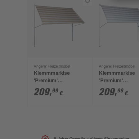
Angerer Freizeitmöbel
Angerer Freizeitmöbel
Klemmmarkise
Klemmmarkise
'Premium'
'Premium'
wasserabweisend
wasserabweisen
209
,
209
,
99
99
€
€
150 x 170 cm
150 x 170 cm
5 Jahre Garantie auf toom Eigenmarken