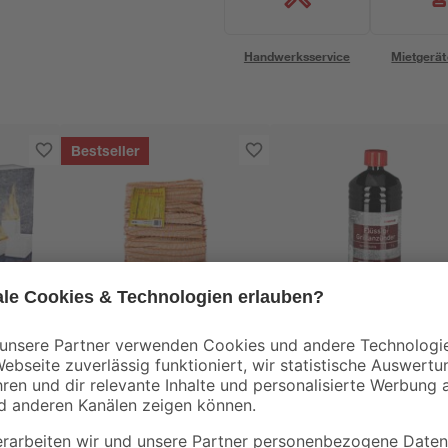
Handwerksservice
Mietgerät
Bestseller
toom
Anfeuerholz 5 dm³
Grillanzünder 1 l
2
,
4
,
99
99