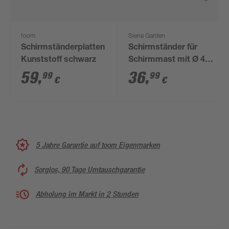
toom
Siena Garden
Schirmständerplatten
Schirmständer für
Kunststoff schwarz
Schirmmast mit Ø 48
mm Stahl 50,4 x 40,4
59
,
36
,
99
99
€
€
x 39 cm
5 Jahre Garantie auf toom Eigenmarken
Sorglos, 90 Tage Umtauschgarantie
Abholung im Markt in 2 Stunden