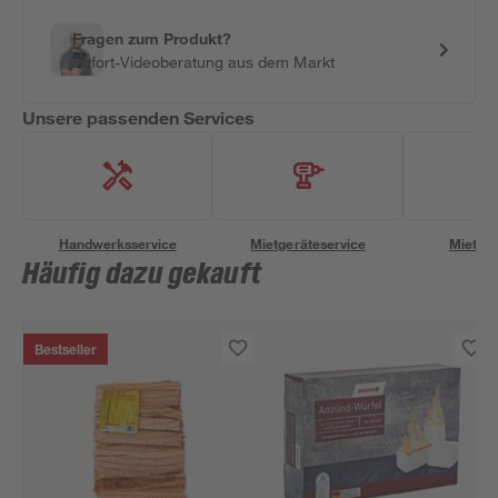
Fragen zum Produkt?
Sofort-Videoberatung aus dem Markt
Unsere passenden Services
Handwerksservice
Mietgeräteservice
Miettra
Häufig dazu gekauft
Bestseller