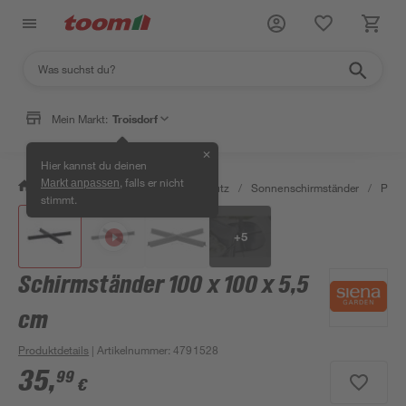
Mein Markt:
Troisdorf
✕
Hier kannst du deinen
, falls er nicht
Markt anpassen
/
Garten & Freizeit
/
Sonnenschutz
/
Sonnenschirmständer
/
Plat
stimmt.
+
5
Schirmständer 100 x 100 x 5,5
cm
Produktdetails
| Artikelnummer
:
4791528
35
,
99
€