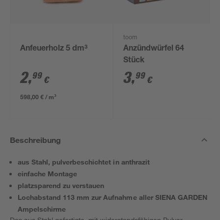
toom
Anfeuerholz 5 dm³
Anzündwürfel 64
Stück
2
,
3
,
99
99
€
€
598,00 € / m³
Beschreibung
aus Stahl, pulverbeschichtet in anthrazit
einfache Montage
platzsparend zu verstauen
Lochabstand 113 mm zur Aufnahme aller SIENA GARDEN
Ampelschirme
Das aus Stahl gefertigte, mit widerstandsfähigen Pulver