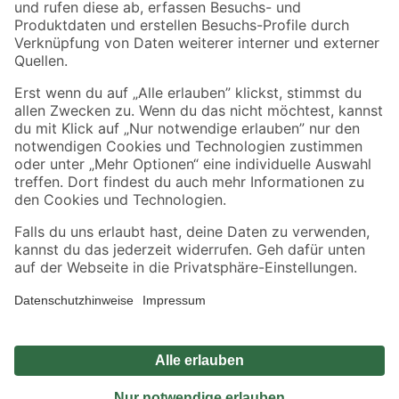
Sicher einkaufen
Jetzt die toom-App herunterladen
Alle Preisangaben in EUR inkl. gesetzl. MwSt.. Die dargestellten Angebote sind unter
Umständen nicht in allen Märkten verfügbar. Die angegebenen Verfügbarkeiten beziehen
sich auf den unter "Mein Markt" ausgewählten toom Baumarkt. Alle Angebote und
Produkte nur solange der Vorrat reicht.
*Paketversand ab 59 € versandkostenfrei, gilt nicht für Artikel mit Speditionsversand, hier
fallen zusätzliche Versandkosten an.
Datenschutz
Privatsphäre
Impressum
AGB
Nutzungsbedingungen
Widerrufsrecht
Vertrag widerrufen