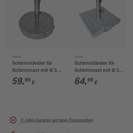
toom
toom
Schirmständer für
Schirmständer für
Schirmmast mit Ø 38
Schirmmast mit Ø 38
- 48 mm Granit Ø 45
- 48 mm Granit 45 x
59
,
64
,
99
99
€
€
cm
45 x cm
5 Jahre Garantie auf toom Eigenmarken