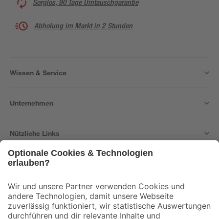
Sorglos, 90 Tage Umtauschgarantie
Abholung im Markt in 2 Stunden
Wissen & Service
Unternehmen
Nützliche Links
Bleib auf dem Laufenden mit unserem Newsletter
Der toom Newsletter: Keine Angebote und Aktionen mehr verpassen!
Zur Newsletter Anmeldung