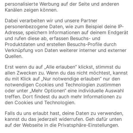
Folge uns
Zahlungsarten
Versandarten
Sicher einkaufen
Jetzt die toom-App herunterladen
Alle Preisangaben in EUR inkl. gesetzl. MwSt.. Die dargestellten Angebote sind unter
Umständen nicht in allen Märkten verfügbar. Die angegebenen Verfügbarkeiten beziehen
sich auf den unter "Mein Markt" ausgewählten toom Baumarkt. Alle Angebote und