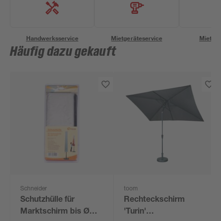
Handwerksservice
Mietgeräteservice
Miettra
Häufig dazu gekauft
Schneider
toom
Schutzhülle für
Rechteckschirm
Marktschirm bis Ø
'Turin'