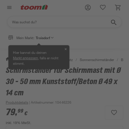
Mein Markt:
Troisdorf
✕
Hier kannst du deinen
, falls er nicht
Markt anpassen
/
Garten & Freizeit
/
Sonnenschutz
/
Sonnenschirmständer
/
Beto
stimmt.
Schirmständer für Schirmmast mit Ø
30 - 50 mm Kunststoff/Beton Ø 49 x
14 cm
Produktdetails
| Artikelnummer
:
10446226
79
,
99
€
inkl. 19% MwSt.