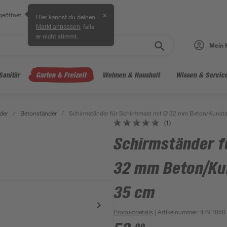
geöffnet
✕
Hier kannst du deinen
, falls
Markt anpassen
er nicht stimmt.
Mein 
Sanitär
Garten & Freizeit
Wohnen & Haushalt
Wissen & Servic
der
/
Betonständer
/
Schirmständer für Schirmmast mit Ø 32 mm Beton/Kunstst
(1)
Schirmständer f
32 mm Beton/Kun
35 cm
Produktdetails
| Artikelnummer
:
4791058