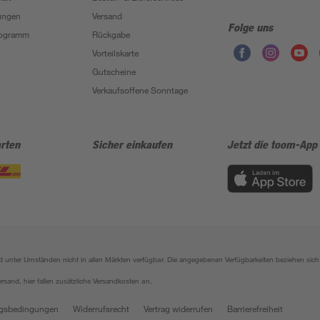
ungen
Versand
Folge uns
Programm
Rückgabe
Vorteilskarte
Gutscheine
Verkaufsoffene Sonntage
rten
Sicher einkaufen
Jetzt die toom-App
sind unter Umständen nicht in allen Märkten verfügbar. Die angegebenen Verfügbarkeiten beziehen s
ersand, hier fallen zusätzliche Versandkosten an.
gsbedingungen
Widerrufsrecht
Vertrag widerrufen
Barrierefreiheit