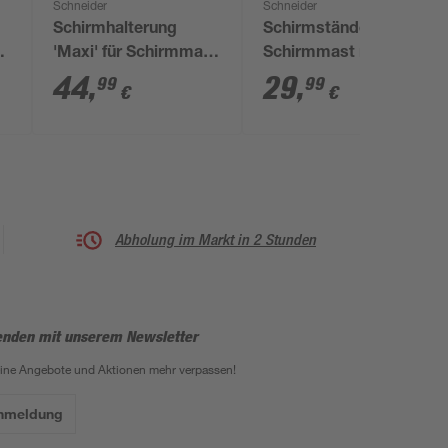
Schneider
Schneider
Schirmhalterung
Schirmständer für
'Maxi' für Schirmmast
Schirmmast mit Ø 38
mit Ø 25 bis 38 mm
- 50 mm Kunststoff
44
,
29
,
99
99
€
€
48 x 48 x 39,5 cm
Abholung im Markt in 2 Stunden
enden mit unserem Newsletter
eine Angebote und Aktionen mehr verpassen!
Anmeldung