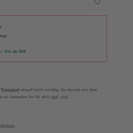
e
tage
 |
frei ab 59€
t
Troisdorf
aktuell nicht vorrätig. Du kannst uns aber
wir bestellen ihn für dich (ggf. zzgl.
 Märkten