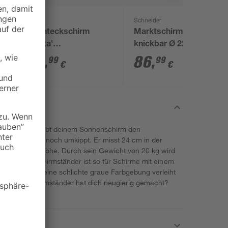
toom
Schneider
y'
Rechteckschirm
Marktschirm 'Bilbao'
'Malta'
knickbar Ø 220 cm
drehbar/knickbar 150
39
,
86
,
99
99
€
€
x 200 cm
 Schneider gibt deinem Sonnenschirm den
der wegfliegt noch umkippt. Er misst 24 cm in der
35 cm in der Höhe. Durch sein Gewicht von 20 kg wird
t. Der Gartenschirmständer ist so für Schirme mit einem
geeignet. Seine schlichte graue Farbgebung verleiht
ild. Der Schirmständer hat dich neugierig gemacht?
hem an.