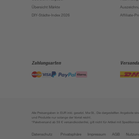
Übersicht Märkte
Auszeichn
DIY-Städte-Index 2026
Affiliate-
Zahlungsarten
Versanda
Alle Preisangaben in EUR inkl. gesetzl. MwSt.. Die dargestellten Angebote 
und Produkte nur solange der Vorrat reicht.
*Paketversand ab 59 € versandkostenfrei, gilt nicht für Artikel mit Speditionsv
Datenschutz
Privatsphäre
Impressum
AGB
Nutzun