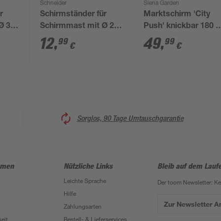
Schneider
Siena Garden
r
Schirmständer für
Marktschirm 'City
Ø 36
Schirmmast mit Ø 25
Push' knickbar 180 x
5 x
- 32 mm Kunststoff
180 cm
12
,
49
,
99
99
€
€
45 x 45 x 28 cm
Sorglos, 90 Tage Umtauschgarantie
hmen
Nützliche Links
Bleib auf dem Lauf
Leichte Sprache
Der toom Newsletter: K
Hilfe
Zur Newsletter 
Zahlungsarten
eit
Bestell- & Lieferservices