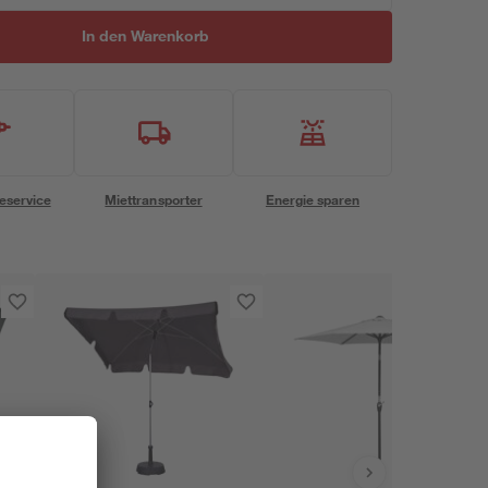
In den Warenkorb
eservice
Miettransporter
Energie sparen