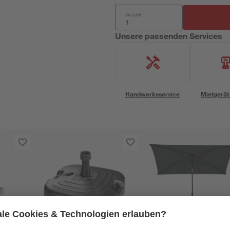
Anzahl:
Unsere passenden Services
Handwerksservice
Mietgerät