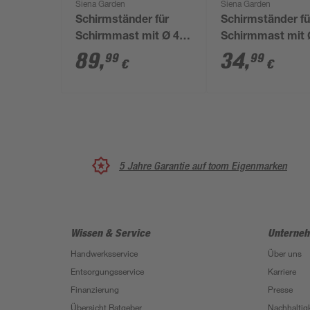
Siena Garden
Siena Garden
Schirmständer für
Schirmständer fü
Schirmmast mit Ø 48
Schirmmast mit 
mm Granit Ø 50 x 5,5
mm Kunststoff 2
89
,
34
,
99
99
€
€
cm
50 x 35 cm
5 Jahre Garantie auf toom Eigenmarken
Wissen & Service
Unterne
Handwerksservice
Über uns
Entsorgungsservice
Karriere
Finanzierung
Presse
Übersicht Ratgeber
Nachhaltigk