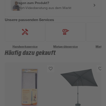
Fragen zum Produkt?
Sofort-Videoberatung aus dem Markt
Unsere passenden Services
Handwerksservice
Mietgeräteservice
Miettra
Häufig dazu gekauft