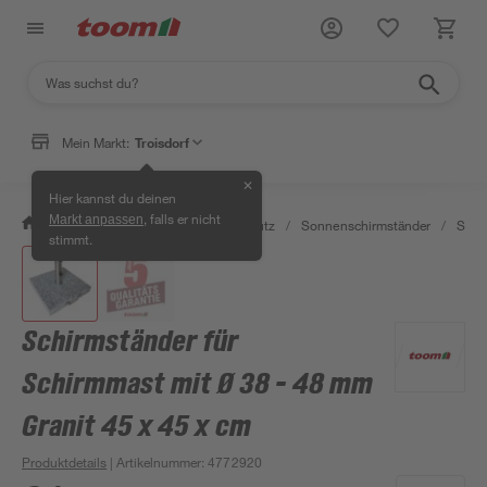
Mein Markt:
Troisdorf
✕
Hier kannst du deinen
, falls er nicht
Markt anpassen
/
Garten & Freizeit
/
Sonnenschutz
/
Sonnenschirmständer
/
Sonn
stimmt.
Schirmständer für
Schirmmast mit Ø 38 - 48 mm
Granit 45 x 45 x cm
Produktdetails
| Artikelnummer
:
4772920