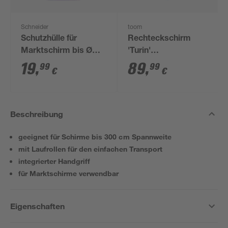
Schneider
toom
Schutzhülle für
Rechteckschirm
Marktschirm bis Ø
'Turin'
250 cm
drehbar/knickbar 200
19
,
89
,
99
99
€
€
x 300 cm
Beschreibung
geeignet für Schirme bis 300 cm Spannweite
mit Laufrollen für den einfachen Transport
integrierter Handgriff
für Marktschirme verwendbar
Eigenschaften