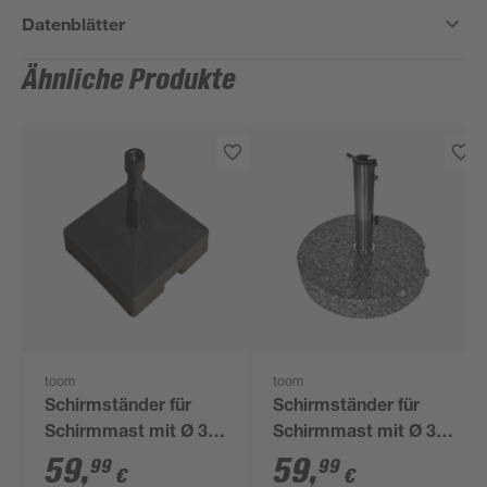
Datenblätter
Ähnliche Produkte
toom
toom
Schirmständer für
Schirmständer für
Schirmmast mit Ø 38
Schirmmast mit Ø 38
- 48 mm Polypropylen
- 48 mm Granit Ø 45
59
,
59
,
99
99
€
€
45 x 45 x cm
cm