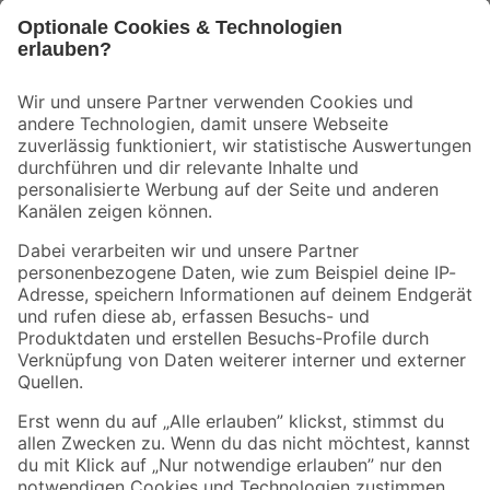
Bleib auf dem Laufenden mit unserem Newsletter
Der toom Newsletter: Keine Angebote und Aktionen mehr verpassen!
Zur Newsletter Anmeldung
Folge uns
Zahlungsarten
Versandarten
Sicher einkaufen
Jetzt die toom-App herunterladen