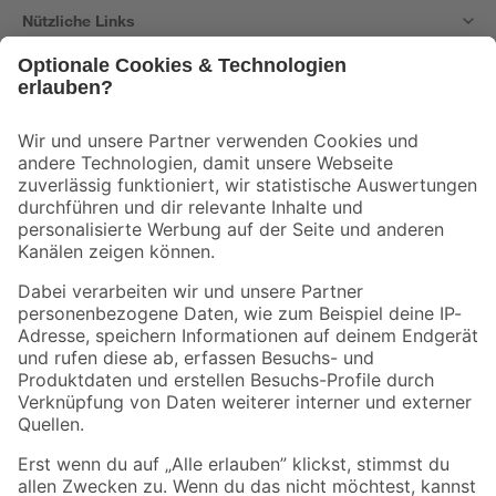
Nützliche Links
Bleib auf dem Laufenden mit unserem Newsletter
Der toom Newsletter: Keine Angebote und Aktionen mehr verpassen!
Zur Newsletter Anmeldung
Folge uns
Zahlungsarten
Versandarten
Sicher einkaufen