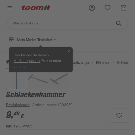
Mein Markt:
Troisdorf
✕
Hier kannst du deinen
, falls er nicht
Markt anpassen
/
Werkstatt & Maschinen
/
Handwerkzeuge
/
Hämmer
/
Schlacken
stimmt.
Schlackenhammer
Produktdetails
| Artikelnummer
:
1303050
9
,
49
€
inkl. 19% MwSt.