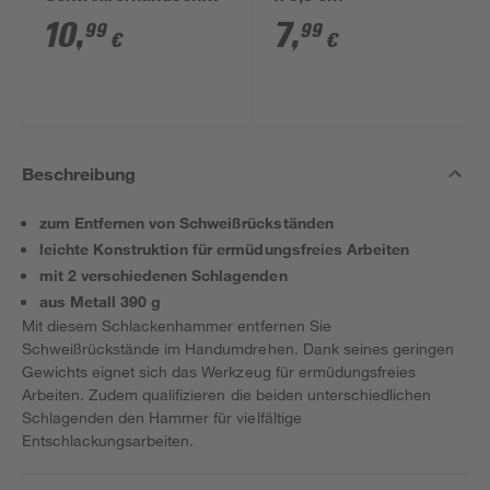
Gr.10 EN388/407
10
,
7
,
99
99
€
€
Beschreibung
zum Entfernen von Schweißrückständen
leichte Konstruktion für ermüdungsfreies Arbeiten
mit 2 verschiedenen Schlagenden
aus Metall 390 g
Mit diesem Schlackenhammer entfernen Sie
Schweißrückstände im Handumdrehen. Dank seines geringen
Gewichts eignet sich das Werkzeug für ermüdungsfreies
Arbeiten. Zudem qualifizieren die beiden unterschiedlichen
Schlagenden den Hammer für vielfältige
Entschlackungsarbeiten.