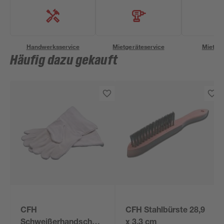
Handwerksservice
Mietgeräteservice
Miettra
Häufig dazu gekauft
CFH
CFH Stahlbürste 28,9
Schweißerhandschuhe
x 3,3 cm