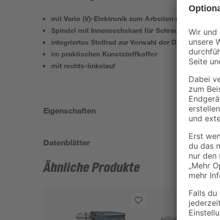
mit Vario (V)-Elektronik zum Arbeiten mit material
Spindel mit Innensechskant für Schrauber-Bits
integriertes Stellrad zur Vorwahl der Drehzahl
im praktischen Kunststoffkoffer
mit rechts-linkslauf
Eigenschaften
Datenblätter
Ähnliche Produkte