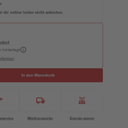
e
 dir online leider nicht anbieten.
sdorf
h hinterlegt
 Märkten
In den Warenkorb
eservice
Miettransporter
Energie sparen