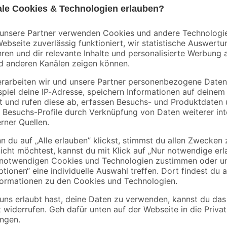
Wenn du ein Gerät für Bohr- und 
gerechten Drehzahlen
'SBE 650' von Metabo genau das Ri
in Beton bohren. Da sie per Netzst
verwenden. Dabei beträgt die Leis
mit einem Durchmesser von 1,5-1
Werkzeug wechseln. Möglich macht 
Schlagbohrmaschine und leg mit 