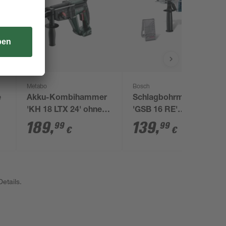
Metabo
Bosch
e
Akku-Kombihammer
Schlagbohrmaschine
'KH 18 LTX 24' ohne
'GSB 16 RE'
Akku und Ladegerät,
Professional mit
189
,
139
,
99
99
€
€
im Kunststoffkoffer
Transportbox
etails.