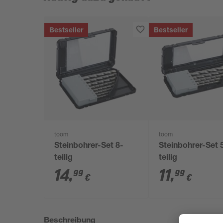
Bestseller
Bestseller
toom
toom
Steinbohrer-Set 8-
Steinbohrer-Set 
teilig
teilig
14
,
11
,
99
99
€
€
Beschreibung