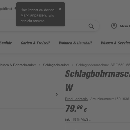
geöffnet
✕
Hier kannst du deinen
, falls
Markt anpassen
er nicht stimmt.
Mein 
Sanitär
Garten & Freizeit
Wohnen & Haushalt
Wissen & Servic
hinen & Bohrschrauber
/
Schlagschrauber
/
Schlagbohrmaschine 'SBE 650' 6
Schlagbohrmasch
W
Produktdetails
| Artikelnummer
:
1501836
79
,
99
€
inkl. 19% MwSt.