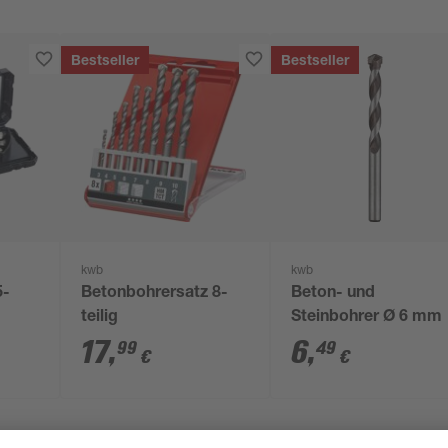
Bestseller
Bestseller
kwb
kwb
5-
Betonbohrersatz 8-
Beton- und
teilig
Steinbohrer Ø 6 mm
17
,
6
,
99
49
€
€