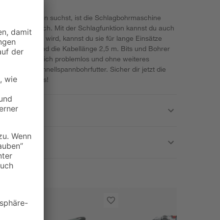
Schraubarbeiten suchst, ist die Schlagbohrmaschine
chtige für dich. Mit der Schlagfunktion kannst du auch
rom betrieben wird, kannst du sie für lange Einsätze
tung 650 W und die Kabellänge 2,5 m. Bits und Bohrer
3 mm lassen sich problemlos und ohne weiteres
das das Schnellspannbohrfutter. Sicher dir jetzt die
dem Bohren los!