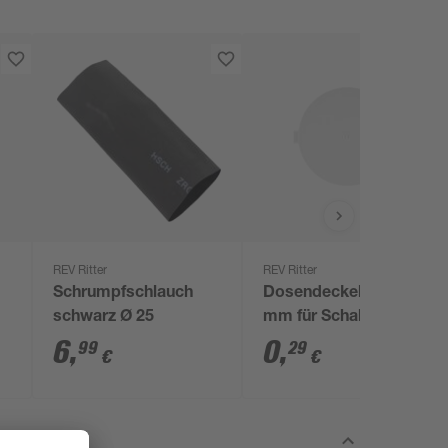
REV Ritter
REV Ritter
Schrumpfschlauch
Dosendeckel Ø 68
schwarz Ø 25
mm für Schalterdose
60 mm weiß
6
,
0
,
99
29
€
€