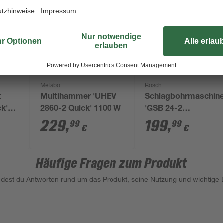
Metabo
Bosch
t
Multihammer 'UHEV
Schlagbohrmaschin
ck'
2860-2 Quick' 1100 W
'GSB 24-2
Professional'
229
,
199
,
99
99
€
€
Häufige Fragen zum Produkt
indest du Antworten rund um das Produkt, seine Nutzung und wichtige D