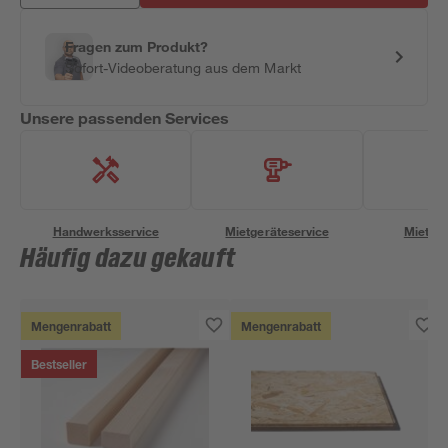
Fragen zum Produkt?
Sofort-Videoberatung aus dem Markt
Unsere passenden Services
Handwerksservice
Mietgeräteservice
Miettra
Häufig dazu gekauft
Mengenrabatt
Mengenrabatt
Bestseller