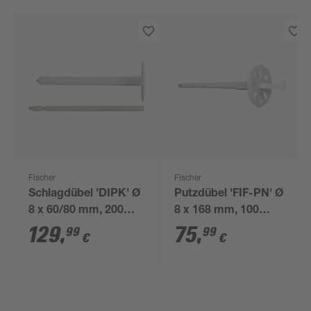
Fischer
Fischer
Schlagdübel 'DIPK' Ø
Putzdübel 'FIF-PN' Ø
8 x 60/80 mm, 200
8 x 168 mm, 100
Stück
Stück
129
,
75
,
99
99
€
€