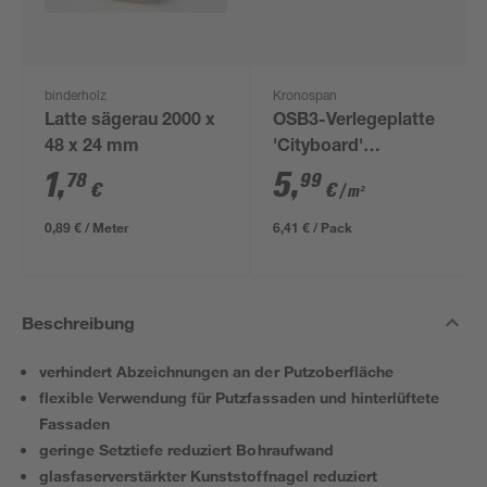
binderholz
Kronospan
Latte sägerau 2000 x
OSB3-Verlegeplatte
48 x 24 mm
'Cityboard'
ungeschliffen 1690 x
1
,
5
,
78
99
€
€
/ m²
634 x 12 mm
0,89 € / Meter
6,41 € / Pack
Beschreibung
verhindert Abzeichnungen an der Putzoberfläche
flexible Verwendung für Putzfassaden und hinterlüftete
Fassaden
geringe Setztiefe reduziert Bohraufwand
glasfaserverstärkter Kunststoffnagel reduziert