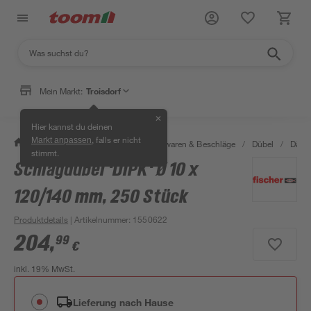
Mein Markt:
Troisdorf
✕
Hier kannst du deinen
, falls er nicht
Markt anpassen
/
Werkstatt & Maschinen
/
Eisenwaren & Beschläge
/
Dübel
/
Dämm
stimmt.
Schlagdübel 'DIPK' Ø 10 x
120/140 mm, 250 Stück
Produktdetails
| Artikelnummer
:
1550622
204
,
99
€
inkl. 19% MwSt.
Lieferung nach Hause