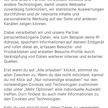
Zur Newsletter Anmeldung
Folge uns
Zahlungsarten
Versandarten
Sicher einkaufen
Jetzt die toom-App herunterladen