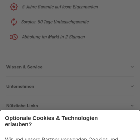
5 Jahre Garantie auf toom Eigenmarken
Sorglos, 90 Tage Umtauschgarantie
Abholung im Markt in 2 Stunden
Wissen & Service
Unternehmen
Nützliche Links
Bleib auf dem Laufenden mit unserem Newsletter
Der toom Newsletter: Keine Angebote und Aktionen mehr verpassen!