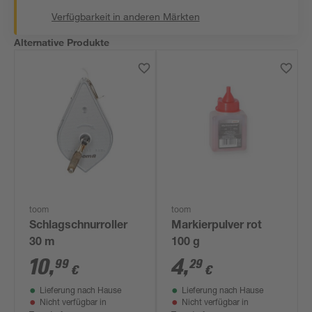
Verfügbarkeit in anderen Märkten
Alternative Produkte
toom
toom
Schlagschnurroller
Markierpulver rot
30 m
100 g
10
,
4
,
99
29
€
€
Lieferung nach Hause
Lieferung nach Hause
Nicht verfügbar in
Nicht verfügbar in