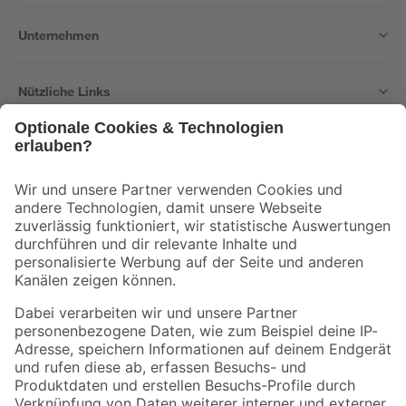
Unternehmen
Nützliche Links
Bleib auf dem Laufenden mit unserem Newsletter
Der toom Newsletter: Keine Angebote und Aktionen mehr verpassen!
Zur Newsletter Anmeldung
Folge uns
Zahlungsarten
Versandarten