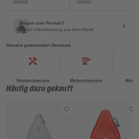
Troisdorf
Troisdorf
Fragen zum Produkt?
Sofort-Videoberatung aus dem Markt
Unsere passenden Services
Handwerksservice
Mietgeräteservice
Miettra
Häufig dazu gekauft