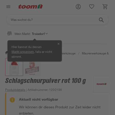
Mein Markt:
Troisdorf
✕
Hier kannst du deinen
, falls er nicht
Markt anpassen
/
Werkstatt & Maschinen
/
Handwerkzeuge
/
Maurerwerkzeuge & Fli
stimmt.
Schlagschnurpulver rot 100 g
Produktdetails
| Artikelnummer
:
1200198
Aktuell nicht verfügbar
Wir können dir dieses Produkt zur Zeit leider nicht
anbieten.