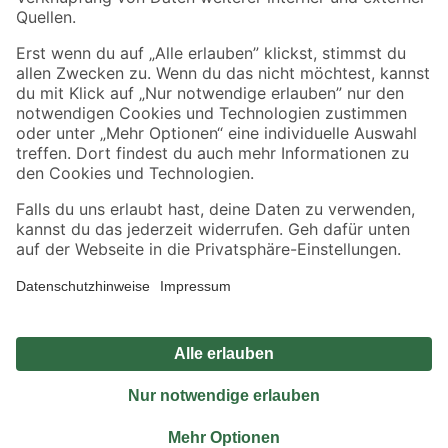
Sicher einkaufen
Jetzt die toom-App herunterladen
Alle Preisangaben in EUR inkl. gesetzl. MwSt.. Die dargestellten Angebote sind unter
Umständen nicht in allen Märkten verfügbar. Die angegebenen Verfügbarkeiten beziehen
sich auf den unter "Mein Markt" ausgewählten toom Baumarkt. Alle Angebote und
Produkte nur solange der Vorrat reicht.
*Paketversand ab 59 € versandkostenfrei, gilt nicht für Artikel mit Speditionsversand, hier
fallen zusätzliche Versandkosten an.
Datenschutz
Privatsphäre
Impressum
AGB
Nutzungsbedingungen
Widerrufsrecht
Vertrag widerrufen
Barrierefreiheit
© 2026 toom Baumarkt GmbH