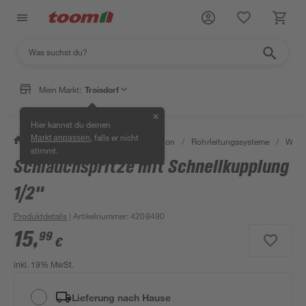
Mein Markt:
Troisdorf
✕
Hier kannst du deinen
, falls er nicht
Markt anpassen
/
Bad & Sanitär
/
Sanitärinstallation
/
Rohrleitungssysteme
/
Wasse
stimmt.
Schlauchspritze mit Schnellkupplung
1/2"
Produktdetails
| Artikelnummer
:
4208490
15
,
99
€
inkl. 19% MwSt.
Lieferung nach Hause