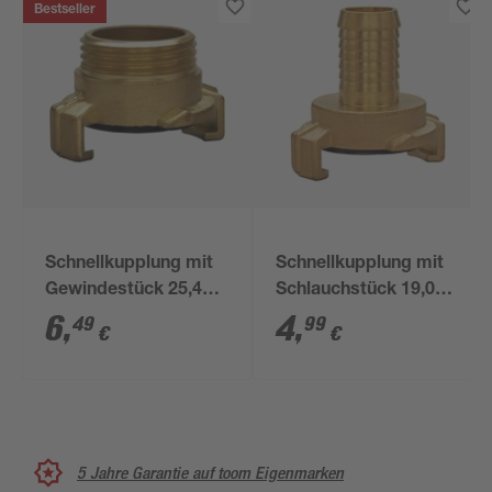
Bestseller
Schnellkupplung mit
Schnellkupplung mit
Gewindestück 25,4
Schlauchstück 19,05
mm (1") AG
mm (3/4")
6
,
4
,
49
99
€
€
5 Jahre Garantie auf toom Eigenmarken