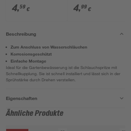
mm (1/2")
mm (3/4")
4
,
4
,
59
99
€
€
Beschreibung
Zum Anschluss von Wasserschläuchen
Korrosionsgeschützt
Einfache Montage
Ideal für die Gartenbewässerung ist die Schlauchspritze mit
Schnellkupplung. Sie ist schnell installiert und lässt sich in der
Sprühstärke durch Drehen verstellen.
Eigenschaften
Ähnliche Produkte