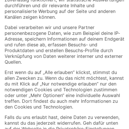
Zur Newsletter Anmeldung
Folge uns
Zahlungsarten
Versandarten
Sicher einkaufen
Jetzt die toom-App herunterladen
Alle Preisangaben in EUR inkl. gesetzl. MwSt.. Die dargestellten Angebote sind unter