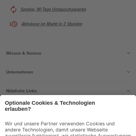
Sorglos, 90 Tage Umtauschgarantie
Abholung im Markt in 2 Stunden
Wissen & Service
Unternehmen
Nützliche Links
Bleib auf dem Laufenden mit unserem Newsletter
Der toom Newsletter: Keine Angebote und Aktionen mehr verpassen!