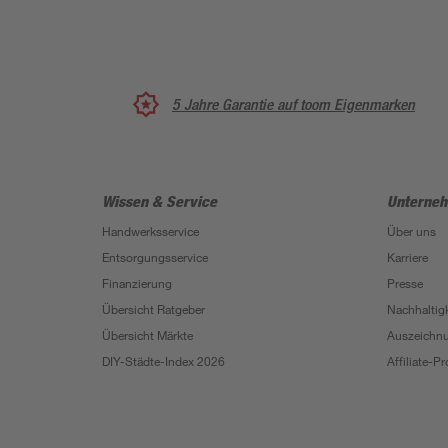
5 Jahre Garantie auf toom Eigenmarken
Wissen & Service
Unterne
Handwerksservice
Über uns
Entsorgungsservice
Karriere
Finanzierung
Presse
Übersicht Ratgeber
Nachhaltigk
Übersicht Märkte
Auszeichn
DIY-Städte-Index 2026
Affiliate-