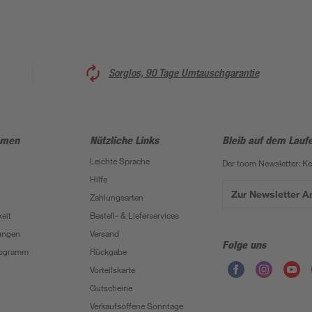
Sorglos, 90 Tage Umtauschgarantie
hmen
Nützliche Links
Bleib auf dem Lauf
Leichte Sprache
Der toom Newsletter: K
Hilfe
Zur Newsletter 
Zahlungsarten
eit
Bestell- & Lieferservices
ungen
Versand
Folge uns
Programm
Rückgabe
Vorteilskarte
Gutscheine
Verkaufsoffene Sonntage