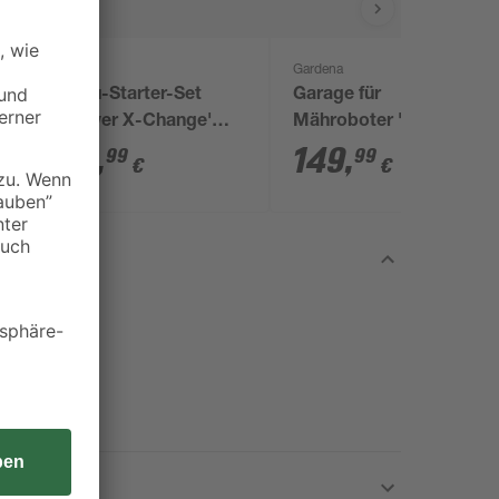
Einhell
Gardena
k
Akku-Starter-Set
Garage für
'Power X-Change'
Mähroboter 'SILENO
Ladegerät und Akku
city/SILENO
29
,
149
,
99
99
€
€
18 V 2,5 Ah
life/SILENO Minimo'