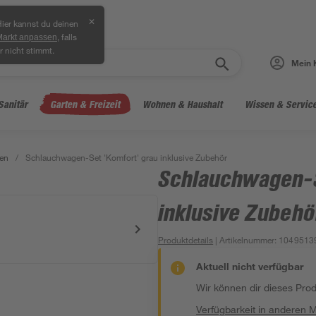
✕
ier kannst du deinen
, falls
Markt anpassen
r nicht stimmt.
Mein 
Sanitär
Garten & Freizeit
Wohnen & Haushalt
Wissen & Servic
en
/
Schlauchwagen-Set 'Komfort' grau inklusive Zubehör
Schlauchwagen-S
inklusive Zubehö
Produktdetails
| Artikelnummer
:
1049513
Aktuell nicht verfügbar
Wir können dir dieses Produ
Verfügbarkeit in anderen 