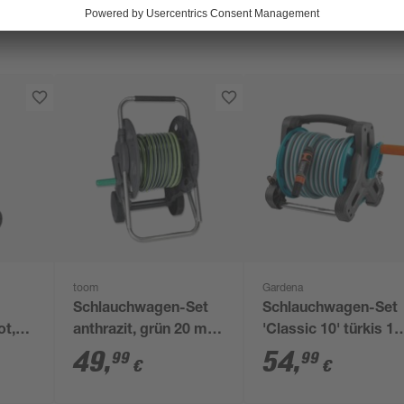
toom
Gardena
Schlauchwagen-Set
Schlauchwagen-Set
ot,
anthrazit, grün 20 m
'Classic 10' türkis 10
 m
Schlauchkapazität
m Schlauchkapazitä
49
,
54
,
99
99
€
€
ät