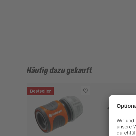
Häufig dazu gekauft
Bestseller