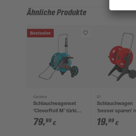
Ähnliche Produkte
Bestseller
Gardena
B1
Schlauchwagenset
Schlauchwagen
'CleverRoll M' türkis
'besser sparen' r
mit 20 m Schlauch
schwarz max. 60
79
,
19
,
99
99
€
€
Schlauchkapazit