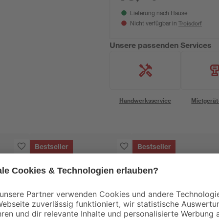
Lieferung nach Hause
Troisdorf
Nicht verfügbar in
Unsere passenden Services
Handwerksservice
Mietgerät
Bestseller
Bestseller