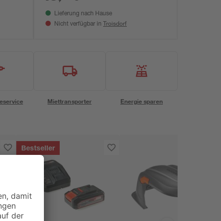
Lieferung nach Hause
Troisdorf
Nicht verfügbar in
eservice
Miettransporter
Energie sparen
Bestseller