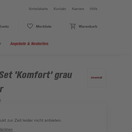
Vorteilskarte
Kontakt
Karriere
Hilfe
Konto
Merkliste
Warenkorb
e
Angebote & Neuheiten
et 'Komfort' grau
r
9
kt zur Zeit leider nicht anbieten.
Märkten