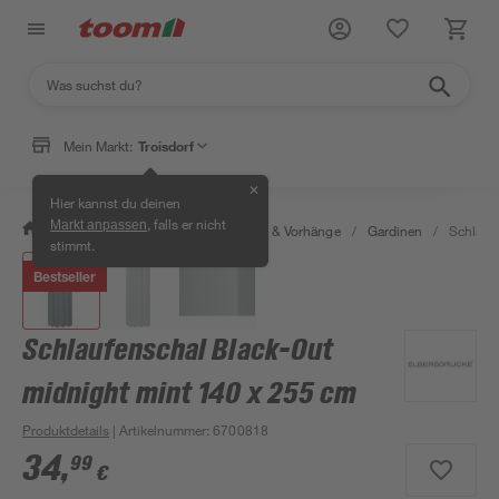
Mein Markt:
Troisdorf
✕
Hier kannst du deinen
, falls er nicht
Markt anpassen
/
Wohnen & Haushalt
/
Gardinen & Vorhänge
/
Gardinen
/
Schlauf
stimmt.
Bestseller
Schlaufenschal Black-Out
midnight mint 140 x 255 cm
Produktdetails
| Artikelnummer
:
6700818
34
,
99
€