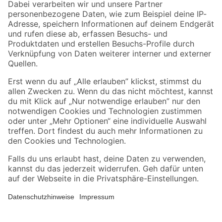
Zahlungsarten
Versandarten
Sicher einkaufen
Jetzt die toom-App herunterladen
Alle Preisangaben in EUR inkl. gesetzl. MwSt.. Die dargestellten Angebote sind unter
Umständen nicht in allen Märkten verfügbar. Die angegebenen Verfügbarkeiten beziehen
sich auf den unter "Mein Markt" ausgewählten toom Baumarkt. Alle Angebote und
Produkte nur solange der Vorrat reicht.
*Paketversand ab 59 € versandkostenfrei, gilt nicht für Artikel mit Speditionsversand, hier
fallen zusätzliche Versandkosten an.