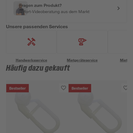
Fragen zum Produkt?
Sofort-Videoberatung aus dem Markt
Unsere passenden Services
Handwerksservice
Mietgeräteservice
Miettra
Häufig dazu gekauft
Bestseller
Bestseller