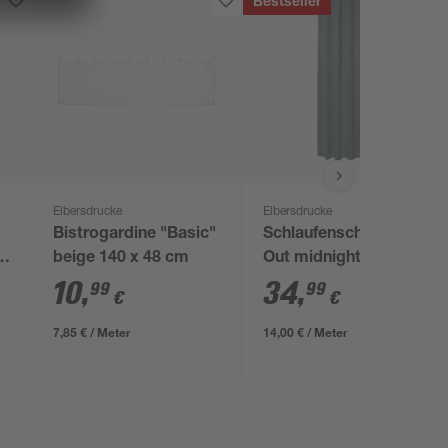
Bestseller
Elbersdrucke
Elbersdrucke
Bistrogardine "Basic"
Schlaufenschal Black-
beige 140 x 48 cm
Out midnight mint 140
x 255 cm
10
,
34
,
99
99
€
€
7,85 € / Meter
14,00 € / Meter