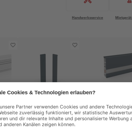
Handwerksservice
Mietgerät
Doellken
Doellken
ica
Endkappen für LED
Deckprofil 'Cubica L
2 cm
Sockelleiste 'Cubica
80' Light Down
LS 80' anthrazit, 2
anthrazit 250 x 8 x 2
5
,
21
,
99
99