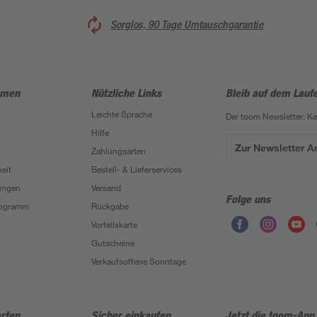
Sorglos, 90 Tage Umtauschgarantie
hmen
Nützliche Links
Bleib auf dem Lauf
Leichte Sprache
Der toom Newsletter: K
Hilfe
Zur Newsletter 
Zahlungsarten
eit
Bestell- & Lieferservices
ungen
Versand
Folge uns
Programm
Rückgabe
Vorteilskarte
Gutscheine
Verkaufsoffene Sonntage
rten
Sicher einkaufen
Jetzt die toom-App