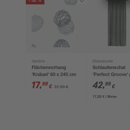
- 52 %
Gardinia
Elbersdrucke
Flächenvorhang
Schlaufenschal
'Knäuel' 60 x 245 cm
'Perfect Groove'
135 x 255 cm
17
,
42
,
99
99
€
€
37,99 €
17,20 € / Meter