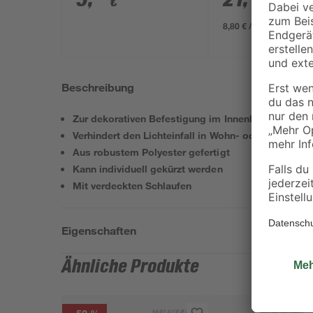
€
€
8,80 € / Meter
Beschreibung
Zur dekorativen Befestigung im Innenbereich
Verhindert den Lichteinfall in Wohn- oder Schlafrä
Aus robustem Polyester gefertigt
Kann individuell gekürzt werden
Mit verdeckten Schlaufen
Eigenschaften
Ähnliche Produkte