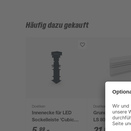
Häufig dazu gekauft
Doellken
Doellken
Innenecke für LED
Grundprofil 'Cub
Sockelleiste 'Cubica
LS 80' 250 x 8 x 
LS 80' anthrazit
5
,
21
,
99
99