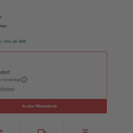
e
tage
 |
frei ab 59€
sdorf
h hinterlegt
 Märkten
In den Warenkorb