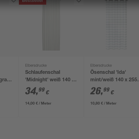
Bestseller
Elbersdrucke
Elbersdrucke
Schlaufenschal
Ösenschal 'Ida'
 grau
'Midnight' weiß 140 x
mint/weiß 140 x 255
255 cm
cm
34
,
26
,
99
99
€
€
14,00 € / Meter
10,80 € / Meter