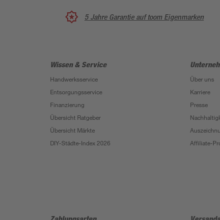
5 Jahre Garantie auf toom Eigenmarken
Wissen & Service
Unterne
Handwerksservice
Über uns
Entsorgungsservice
Karriere
Finanzierung
Presse
Übersicht Ratgeber
Nachhaltigk
Übersicht Märkte
Auszeichn
DIY-Städte-Index 2026
Affiliate-
Zahlungsarten
Versanda