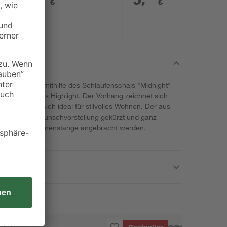
€
€
n Innenräumen mithilfe des Schlaufenschals "Midnight"
r ein elegantes Highlight. Der Vorhang zeichnet sich
und eignet sich ideal für stilvolles Wohnen. Der aus
 zudem nach Wunschvorstellung gekürzt und ganz
n an der Gardinenstange angebracht werden.