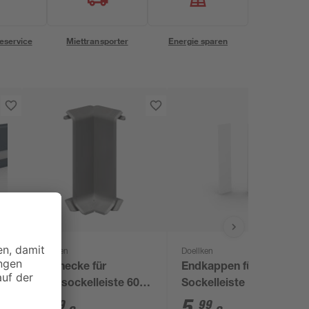
eservice
Miettransporter
Energie sparen
Doellken
Doellken
S
Innenecke für
Endkappen für LED
Kernsockelleiste 60,
Sockelleiste 'Cubica
dunkelgrau
LS 80' weiß, 2 Stück
3
,
5
,
19
99