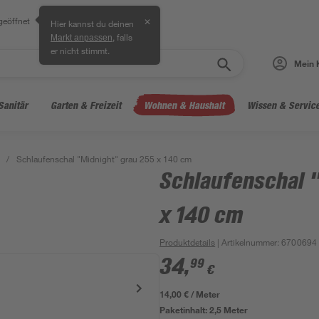
geöffnet
✕
Hier kannst du deinen
, falls
Markt anpassen
er nicht stimmt.
Mein 
Sanitär
Garten & Freizeit
Wohnen & Haushalt
Wissen & Servic
/
Schlaufenschal "Midnight" grau 255 x 140 cm
Schlaufenschal 
x 140 cm
Produktdetails
| Artikelnummer
:
6700694
34
,
99
€
14,00 € / Meter
Paketinhalt:
2,5 Meter