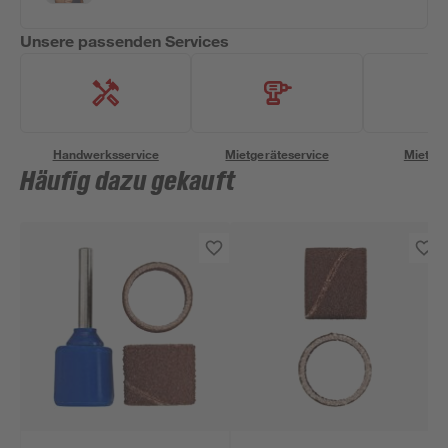
Unsere passenden Services
Handwerksservice
Mietgeräteservice
Miettra
Häufig dazu gekauft