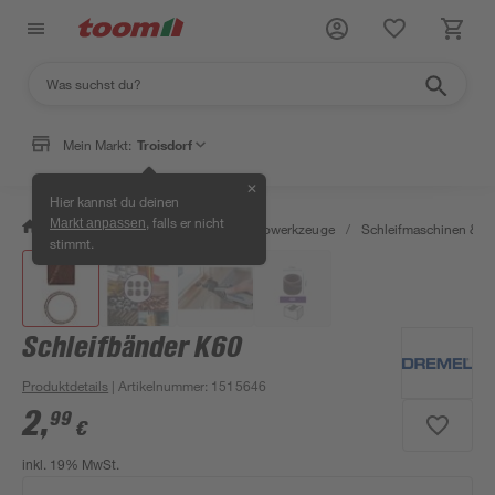
Mein Markt:
Troisdorf
✕
Hier kannst du deinen
, falls er nicht
Markt anpassen
/
Werkstatt & Maschinen
/
Elektrowerkzeuge
/
Schleifmaschinen & T
stimmt.
Schleifbänder K60
Produktdetails
| Artikelnummer
:
1515646
2
,
99
€
inkl. 19% MwSt.