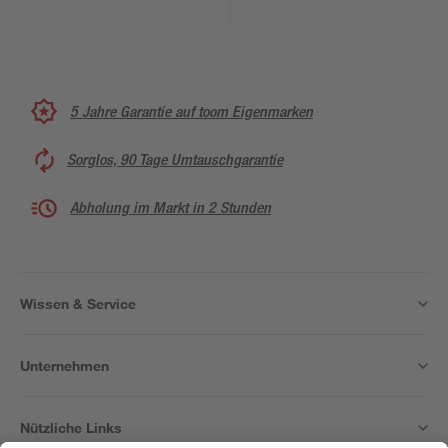
Akku und Ladegerät
5 Jahre Garantie auf toom Eigenmarken
Sorglos, 90 Tage Umtauschgarantie
Abholung im Markt in 2 Stunden
Wissen & Service
Unternehmen
Nützliche Links