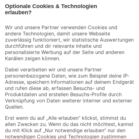
Bleib auf dem Laufenden mit unserem Newsletter
Der toom Newsletter: Keine Angebote und Aktionen mehr verpassen!
Zur Newsletter Anmeldung
Folge uns
Zahlungsarten
Versandarten
Sicher einkaufen
Jetzt die toom-App herunterladen