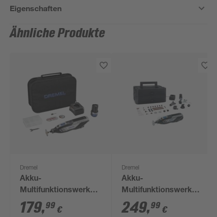
Eigenschaften
Ähnliche Produkte
Dremel
Dremel
Akku-
Akku-
Multifunktionswerkzeug-
Multifunktionswerkzeug-
Set '8250-5' 12 V mit
Set '8250-5/65
179
,
249
,
99
99
€
€
Akku und Ladegerät
Platinum+' 12 V mit