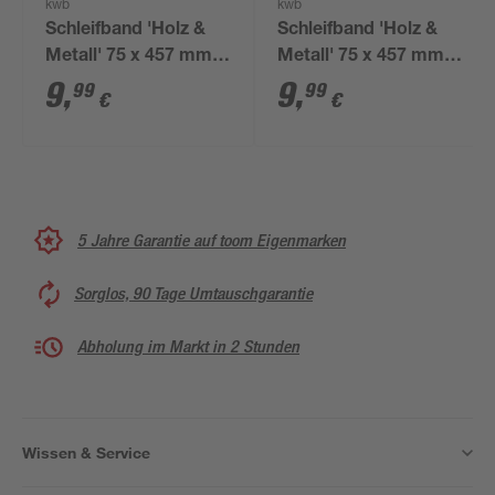
kwb
kwb
Schleifband 'Holz &
Schleifband 'Holz &
Metall' 75 x 457 mm
Metall' 75 x 457 mm
K60 3 Stück
K80 3 Stück
9
,
9
,
99
99
€
€
5 Jahre Garantie auf toom Eigenmarken
Sorglos, 90 Tage Umtauschgarantie
Abholung im Markt in 2 Stunden
Wissen & Service