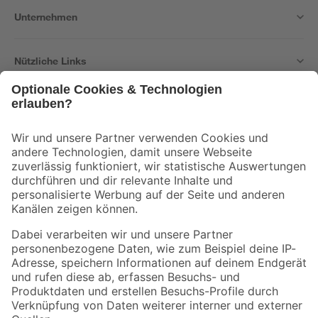
Unternehmen
Nützliche Links
Bleib auf dem Laufenden mit unserem Newsletter
Der toom Newsletter: Keine Angebote und Aktionen mehr verpassen!
Zur Newsletter Anmeldung
Folge uns
Zahlungsarten
Versandarten