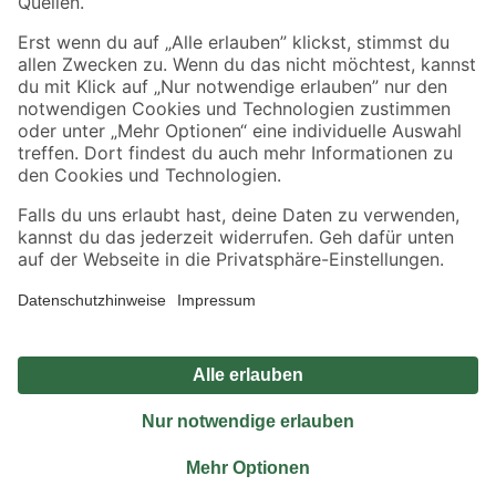
Sicher einkaufen
Jetzt die toom-App herunterladen
Alle Preisangaben in EUR inkl. gesetzl. MwSt.. Die dargestellten Angebote sind unter
Umständen nicht in allen Märkten verfügbar. Die angegebenen Verfügbarkeiten beziehen
sich auf den unter "Mein Markt" ausgewählten toom Baumarkt. Alle Angebote und
Produkte nur solange der Vorrat reicht.
*Paketversand ab 59 € versandkostenfrei, gilt nicht für Artikel mit Speditionsversand, hier
fallen zusätzliche Versandkosten an.
Datenschutz
Privatsphäre
Impressum
AGB
Nutzungsbedingungen
Widerrufsrecht
Vertrag widerrufen
Barrierefreiheit
© 2026 toom Baumarkt GmbH