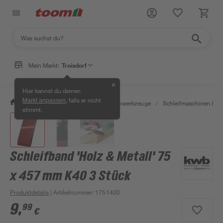
Mein Markt:
Troisdorf
✕
Hier kannst du deinen
, falls er nicht
Markt anpassen
/
Werkstatt & Maschinen
/
Elektrowerkzeuge
/
Schleifmaschinen & T
stimmt.
Schleifband 'Holz & Metall' 75
x 457 mm K40 3 Stück
Produktdetails
| Artikelnummer
:
1751400
9
,
99
€