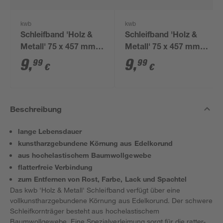
kwb
kwb
Schleifband 'Holz &
Schleifband 'Holz &
Metall' 75 x 457 mm
Metall' 75 x 457 mm
K60 3 Stück
K80 3 Stück
9
,
9
,
99
99
€
€
Beschreibung
lange Lebensdauer
kunstharzgebundene Körnung aus Edelkorund
aus hochelastischem Baumwollgewebe
flatterfreie Verbindung
zum Entfernen von Rost, Farbe, Lack und Spachtel
Das kwb 'Holz & Metall' Schleifband verfügt über eine
vollkunstharzgebundene Körnung aus Edelkorund. Der schwere
Schleifkornträger besteht aus hochelastischem
Baumwollgewebe. Eine Spezialverleimung sorgt für die ratter-