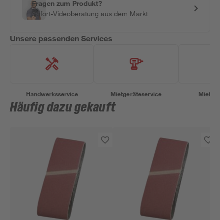
Fragen zum Produkt?
Sofort-Videoberatung aus dem Markt
Unsere passenden Services
Handwerksservice
Mietgeräteservice
Miettra
Häufig dazu gekauft