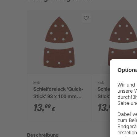
kwb
kwb
Schleifdreieck 'Quick-
Schleifdreieck 'Q
Stick' 93 x 100 mm
Stick' Ø mm K18
K120 5 Stück
Stück
13
,
13
,
99
99
€
€
Beschreibung