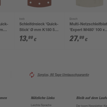
kwb
Bosch
uick-
Schleifdreieck 'Quick-
Multi-Netzschleifblat
mm
Stick' Ø mm K180 5
'Expert M480' 100 x
Stück
150 mm Körnung 150
13
,
27
,
99
99
€
€
10 Stück
Sorglos, 90 Tage Umtauschgarantie
hmen
Nützliche Links
Bleib auf dem Lauf
Leichte Sprache
Der toom Newsletter: K