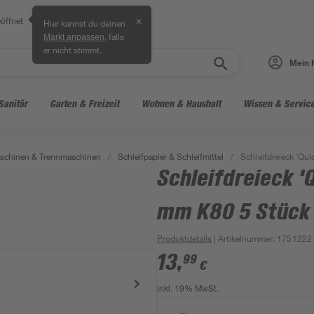
öffnet
✕
Hier kannst du deinen
, falls
Markt anpassen
er nicht stimmt.
Mein 
Sanitär
Garten & Freizeit
Wohnen & Haushalt
Wissen & Servic
aschinen & Trennmaschinen
/
Schleifpapier & Schleifmittel
/
Schleifdreieck 'Qu
Schleifdreieck '
mm K80 5 Stück
Produktdetails
| Artikelnummer
:
1751222
13
,
99
€
inkl. 19% MwSt.