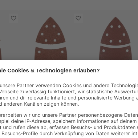
kwb
kwb
uick-
Schleifdreieck 'Quick-
Schleifdreieck 'Quick
0 5
Stick' 62 x 100 mm
Stick' 93 x 100 mm
K60 5 Stück
K40 5 Stück
13
,
13
,
99
99
€
€