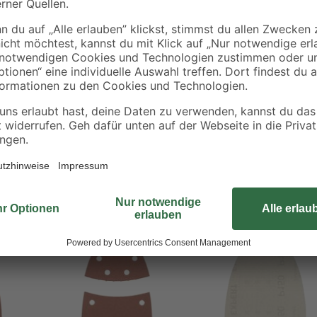
Das gelochte kwb 'Quick-Stick' Sch
Rückseite zur Befestigung auf Haft
verstärkten, vollkunstharzgebund
elag
Schleifmittel eignet sich zum Schl
und Kunststoff.
achtel, Stein und Kunststoff