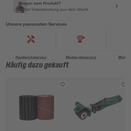
Fragen zum Produkt?
Sofort-Videoberatung aus dem Markt
Unsere passenden Services
Handwerksservice
Mietgeräteservice
Miettra
Häufig dazu gekauft