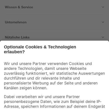
Wissen & Service
Unternehmen
Nützliche Links
Bleib auf dem Laufenden mit unserem Newsletter
Der toom Newsletter: Keine Angebote und Aktionen mehr verpassen!
Zur Newsletter Anmeldung
Folge uns