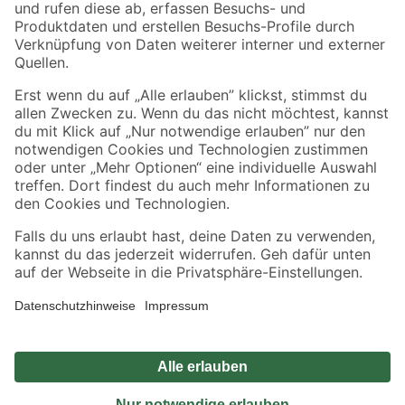
Zahlungsarten
Versandarten
Sicher einkaufen
Jetzt die toom-App herunterladen
Alle Preisangaben in EUR inkl. gesetzl. MwSt.. Die dargestellten Angebote sind unter
Umständen nicht in allen Märkten verfügbar. Die angegebenen Verfügbarkeiten beziehen
sich auf den unter "Mein Markt" ausgewählten toom Baumarkt. Alle Angebote und
Produkte nur solange der Vorrat reicht.
*Paketversand ab 59 € versandkostenfrei, gilt nicht für Artikel mit Speditionsversand, hier
fallen zusätzliche Versandkosten an.
Datenschutz
Privatsphäre
Impressum
AGB
Nutzungsbedingungen
Widerrufsrecht
Vertrag widerrufen