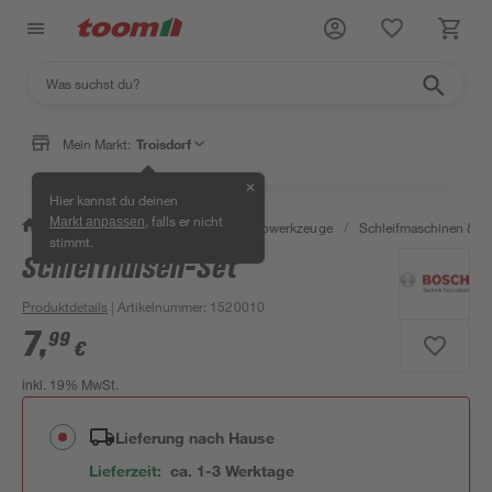
Mein Markt:
Troisdorf
✕
Hier kannst du deinen
, falls er nicht
Markt anpassen
/
Werkstatt & Maschinen
/
Elektrowerkzeuge
/
Schleifmaschinen & T
stimmt.
Schleifhülsen-Set
Produktdetails
| Artikelnummer
:
1520010
7
,
99
€
inkl. 19% MwSt.
Lieferung nach Hause
Lieferzeit:
ca. 1-3 Werktage