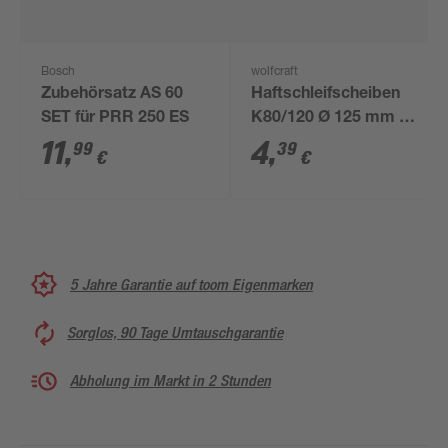
Bosch
wolfcraft
Zubehörsatz AS 60
Haftschleifscheiben
SET für PRR 250 ES
K80/120 Ø 125 mm 5
Stück
11
,
4
,
99
39
€
€
5 Jahre Garantie auf toom Eigenmarken
Sorglos, 90 Tage Umtauschgarantie
Abholung im Markt in 2 Stunden