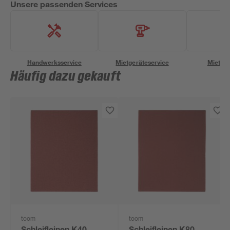
Unsere passenden Services
Handwerksservice
Mietgeräteservice
Miettra
Häufig dazu gekauft
toom
toom