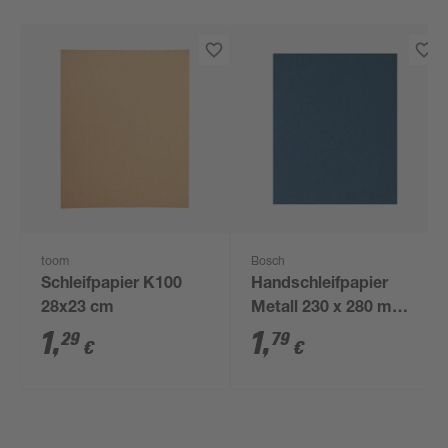
toom
Bosch
Schleifpapier K100
Handschleifpapier
28x23 cm
Metall 230 x 280 mm
K40
1
,
1
,
29
79
€
€