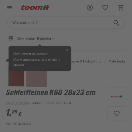
Mein Markt:
Troisdorf
✕
Hier kannst du deinen
, falls er nicht
Markt anpassen
/
Bauen & Renovieren
/
Farben, Lacke & Holzschutz
/
Malerbedarf
/
stimmt.
Schleifleinen K60 28x23 cm
Produktdetails
| Artikelnummer
:
8300778
1
,
29
€
inkl. 19% MwSt.