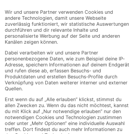
Bleib auf dem Laufenden mit unserem Newsletter
Der toom Newsletter: Keine Angebote und Aktionen mehr verpassen!
Zur Newsletter Anmeldung
Folge uns
Zahlungsarten
Versandarten
Sicher einkaufen
Jetzt die toom-App herunterladen