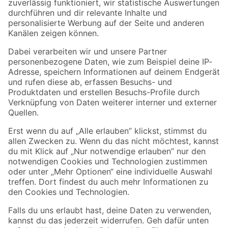
Zur Newsletter Anmeldung
Folge uns
Zahlungsarten
Versandarten
Sicher einkaufen
Jetzt die toom-App herunterladen
Alle Preisangaben in EUR inkl. gesetzl. MwSt.. Die dargestellten Angebote sind unter