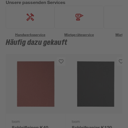
Unsere passenden Services
Handwerksservice
Mietgeräteservice
Miettra
Häufig dazu gekauft
toom
toom