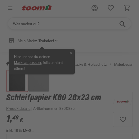
Mein Markt:
Troisdorf
✕
Hier kannst du deinen
, falls er nicht
Markt anpassen
/
Bauen & Renovieren
/
Farben, Lacke & Holzschutz
/
Malerbedarf
/
stimmt.
Schleifpapier K80 28x23 cm
Produktdetails
| Artikelnummer
:
8300835
1
,
49
€
inkl. 19% MwSt.