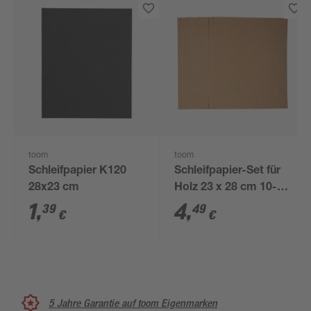
toom
toom
Schleifpapier K120
Schleifpapier-Set für
28x23 cm
Holz 23 x 28 cm 10-
teilig
1
,
4
,
39
49
€
€
5 Jahre Garantie auf toom Eigenmarken