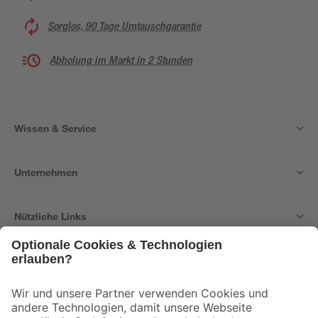
Sorglos, 90 Tage Umtauschgarantie
Abholung im Markt in 2 Stunden
Wissen & Service
Unternehmen
Nützliche Links
Bleib auf dem Laufenden mit unserem Newsletter
Der toom Newsletter: Keine Angebote und Aktionen mehr verpassen!