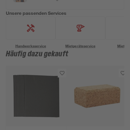
Unsere passenden Services
Handwerksservice
Mietgeräteservice
Miettra
Häufig dazu gekauft