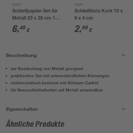
toom
toom
Schleifpapier-Set für
Schleifklotz Kork 10 x
Metall 23 x 28 cm 10-
6 x 4 cm
teilig
6
,
2
,
49
99
€
€
Beschreibung
zur Bearbeitung von Metall geeignet
praktisches Set mit unterschiedlichen Körnungen
elektrostatisch bestreut mit Silizium-Carbid
für Nassschleifarbeiten auf Metall verwendbar
Eigenschaften
Ähnliche Produkte