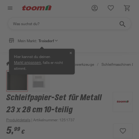
Mein Markt:
Troisdorf
✕
Hier kannst du deinen
, falls er nicht
Markt anpassen
/
Werkstatt & Maschinen
/
Elektrowerkzeuge
/
Schleifmaschinen & T
stimmt.
Schleifpapier-Set für Metall
23 x 28 cm 10-teilig
Produktdetails
| Artikelnummer
:
1251737
5
,
99
€