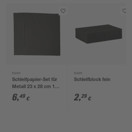
toom
toom
Schleifpapier-Set für
Schleifblock fein
Metall 23 x 28 cm 10-
teilig
6
,
2
,
49
29
€
€