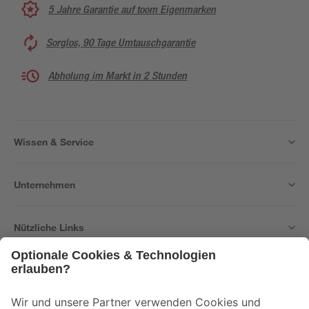
5 Jahre Garantie auf toom Eigenmarken
Sorglos, 90 Tage Umtauschgarantie
Abholung im Markt in 2 Stunden
Wissen & Service
Unternehmen
Nützliche Links
Bleib auf dem Laufenden mit unserem Newsletter
Der toom Newsletter: Keine Angebote und Aktionen mehr verpassen!