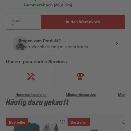
Gummersbach
(
36,6
 Km)
Anzahl:
In den Warenkorb
Fragen zum Produkt?
Sofort-Videoberatung aus dem Markt
Unsere passenden Services
Handwerksservice
Mietgeräteservice
Miettra
Häufig dazu gekauft
Bestseller
Bestseller