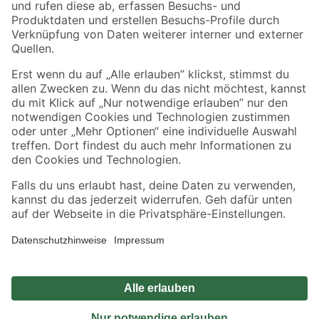
Sicher einkaufen
Jetzt die toom-App herunterladen
Alle Preisangaben in EUR inkl. gesetzl. MwSt.. Die dargestellten Angebote sind unter
Umständen nicht in allen Märkten verfügbar. Die angegebenen Verfügbarkeiten beziehen
sich auf den unter "Mein Markt" ausgewählten toom Baumarkt. Alle Angebote und
Produkte nur solange der Vorrat reicht.
*Paketversand ab 59 € versandkostenfrei, gilt nicht für Artikel mit Speditionsversand, hier
fallen zusätzliche Versandkosten an.
Datenschutz
Privatsphäre
Impressum
AGB
Nutzungsbedingungen
Widerrufsrecht
Vertrag widerrufen