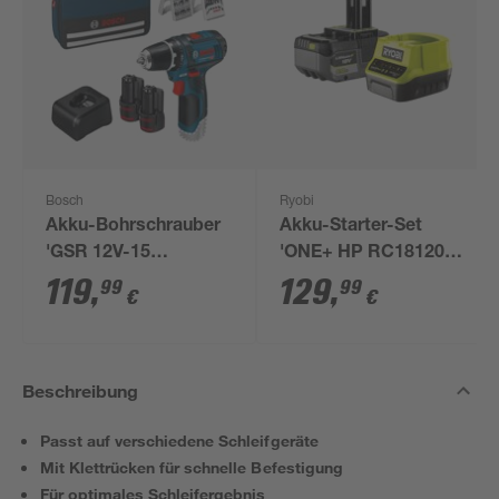
Bosch
Ryobi
Akku-Bohrschrauber
Akku-Starter-Set
'GSR 12V-15
'ONE+ HP RC18120-
Professional' mit 2
150X' 18 V 5,0 Ah mit
119
,
129
,
99
99
€
€
Akkus, Tasche und
Akku und Ladegerät
Zubehörset
Beschreibung
Passt auf verschiedene Schleifgeräte
Mit Klettrücken für schnelle Befestigung
Für optimales Schleifergebnis