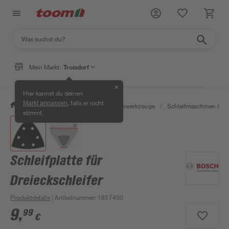
Mein Markt:
Troisdorf
✕
Hier kannst du deinen
, falls er nicht
Markt anpassen
/
Werkstatt & Maschinen
/
Elektrowerkzeuge
/
Schleifmaschinen & T
stimmt.
Schleifplatte für
Dreieckschleifer
Produktdetails
| Artikelnummer
:
1857450
9
,
99
€