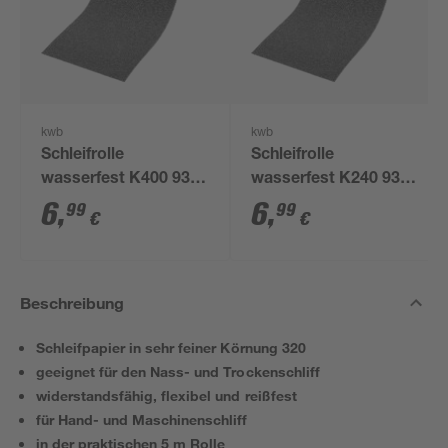
kwb
kwb
Schleifrolle
Schleifrolle
wasserfest K400 93
wasserfest K240 93
mm x 5 m
mm x 5 m
6
,
6
,
99
99
€
€
Beschreibung
Schleifpapier in sehr feiner Körnung 320
geeignet für den Nass- und Trockenschliff
widerstandsfähig, flexibel und reißfest
für Hand- und Maschinenschliff
in der praktischen 5 m Rolle