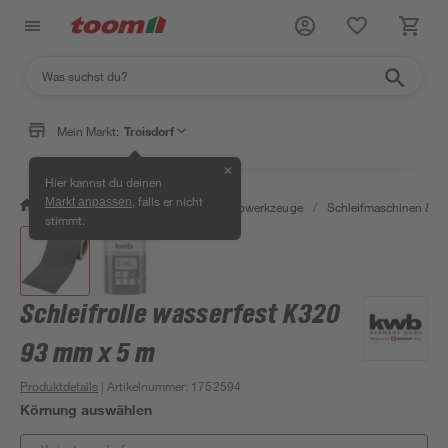
Mein Markt:
Troisdorf
✕
Hier kannst du deinen
, falls er nicht
Markt anpassen
/
Werkstatt & Maschinen
/
Elektrowerkzeuge
/
Schleifmaschinen & T
stimmt.
Schleifrolle wasserfest K320
93 mm x 5 m
Produktdetails
| Artikelnummer
:
1752594
Körnung auswählen