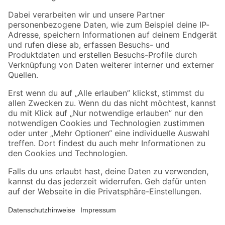
Zahlungsarten
Versandarten
Sicher einkaufen
Jetzt die toom-App herunterladen
Alle Preisangaben in EUR inkl. gesetzl. MwSt.. Die dargestellten Angebote sind unter
Umständen nicht in allen Märkten verfügbar. Die angegebenen Verfügbarkeiten beziehen
sich auf den unter "Mein Markt" ausgewählten toom Baumarkt. Alle Angebote und
Produkte nur solange der Vorrat reicht.
*Paketversand ab 59 € versandkostenfrei, gilt nicht für Artikel mit Speditionsversand, hier
fallen zusätzliche Versandkosten an.