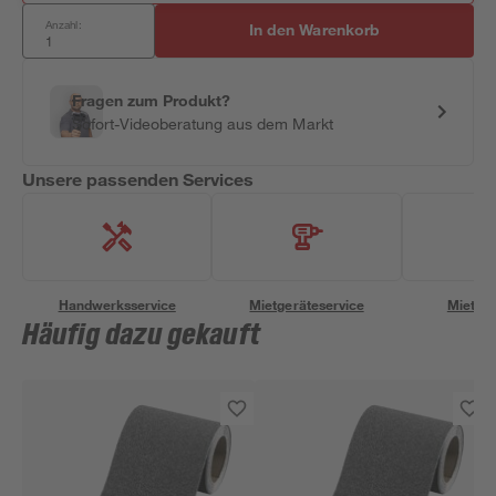
Anzahl:
In den Warenkorb
Fragen zum Produkt?
Sofort-Videoberatung aus dem Markt
Unsere passenden Services
Handwerksservice
Mietgeräteservice
Miettra
Häufig dazu gekauft