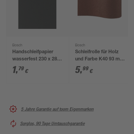
Bosch
Bosch
Handschleifpapier
Schleifrolle für Holz
wasserfest 230 x 280
und Farbe K40 93 mm
mm P180
x 5 m
1
,
5
,
79
99
€
€
5 Jahre Garantie auf toom Eigenmarken
Sorglos, 90 Tage Umtauschgarantie