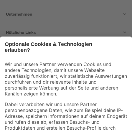
Unternehmen
Nützliche Links
Bleib auf dem Laufenden mit unserem Newsletter
Der toom Newsletter: Keine Angebote und Aktionen mehr verpassen!
Zur Newsletter Anmeldung
Folge uns
Zahlungsarten
Versandarten