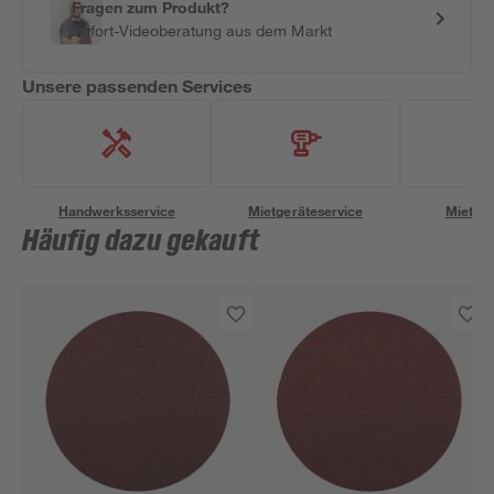
Fragen zum Produkt?
Sofort-Videoberatung aus dem Markt
Unsere passenden Services
Handwerksservice
Mietgeräteservice
Miettra
Häufig dazu gekauft