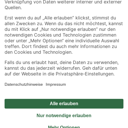
Sicher einkaufen
Jetzt die toom-App herunterladen
Alle Preisangaben in EUR inkl. gesetzl. MwSt.. Die dargestellten Angebote sind unter
Umständen nicht in allen Märkten verfügbar. Die angegebenen Verfügbarkeiten beziehen
sich auf den unter "Mein Markt" ausgewählten toom Baumarkt. Alle Angebote und
Produkte nur solange der Vorrat reicht.
*Paketversand ab 59 € versandkostenfrei, gilt nicht für Artikel mit Speditionsversand, hier
fallen zusätzliche Versandkosten an.
Datenschutz
Privatsphäre
Impressum
AGB
Nutzungsbedingungen
Widerrufsrecht
Vertrag widerrufen
Barrierefreiheit