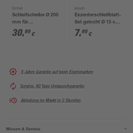
Einhell
Bosch
Schleifscheibe Ø 200
Exzenterschleifblatt-
mm für
Set gelocht Ø 15 cm
Doppelschleifer K200
G240 5-teilig
30
,
7
,
99
99
€
€
5 Jahre Garantie auf toom Eigenmarken
Sorglos, 90 Tage Umtauschgarantie
Abholung im Markt in 2 Stunden
Wissen & Service