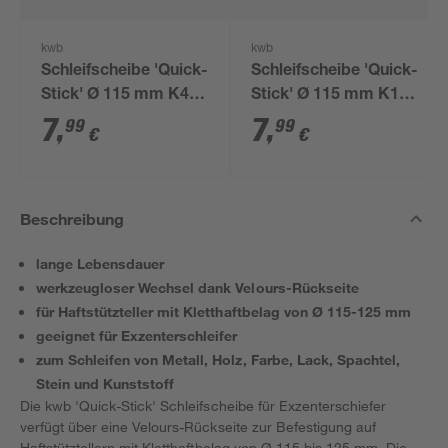
kwb
kwb
Schleifscheibe 'Quick-
Schleifscheibe 'Quick-
Stick' Ø 115 mm K40
Stick' Ø 115 mm K120
10 Stück
10 Stück
7
,
7
,
99
99
€
€
Beschreibung
lange Lebensdauer
werkzeugloser Wechsel dank Velours-Rückseite
für Haftstützteller mit Kletthaftbelag von Ø 115-125 mm
geeignet für Exzenterschleifer
zum Schleifen von Metall, Holz, Farbe, Lack, Spachtel,
Stein und Kunststoff
Die kwb 'Quick-Stick' Schleifscheibe für Exzenterschiefer
verfügt über eine Velours-Rückseite zur Befestigung auf
Haftstütztellern mit Kletthaftbelag von Ø 115 bis 125 mm. Die