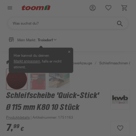
Mein Markt:
Troisdorf
✕
Hier kannst du deinen
, falls er nicht
Markt anpassen
/
Werkstatt & Maschinen
/
Elektrowerkzeuge
/
Schleifmaschinen & T
stimmt.
Schleifscheibe 'Quick-Stick'
Ø 115 mm K80 10 Stück
Produktdetails
| Artikelnummer
:
1751163
7
,
99
€