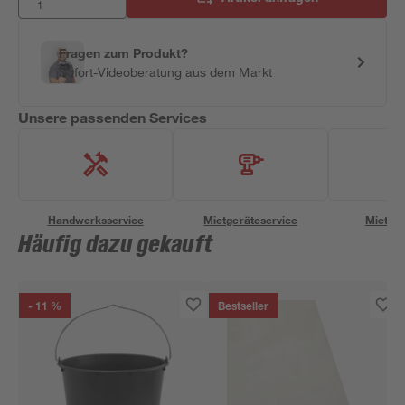
Fragen zum Produkt?
Sofort-Videoberatung aus dem Markt
Unsere passenden Services
Handwerksservice
Mietgeräteservice
Miettra
Häufig dazu gekauft
- 11 %
Bestseller