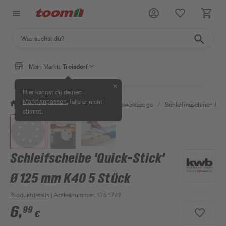
Mein Markt:
Troisdorf
✕
Hier kannst du deinen
, falls er nicht
Markt anpassen
/
Werkstatt & Maschinen
/
Elektrowerkzeuge
/
Schleifmaschinen & T
stimmt.
Schleifscheibe 'Quick-Stick'
Ø 125 mm K40 5 Stück
Produktdetails
| Artikelnummer
:
1751742
6
,
99
€