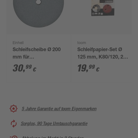
Einhell
toom
Schleifscheibe Ø 200
Schleifpapier-Set Ø
mm für
125 mm, K80/120, 20
Doppelschleifer K200
Stück
30
,
19
,
99
99
€
€
5 Jahre Garantie auf toom Eigenmarken
Sorglos, 90 Tage Umtauschgarantie