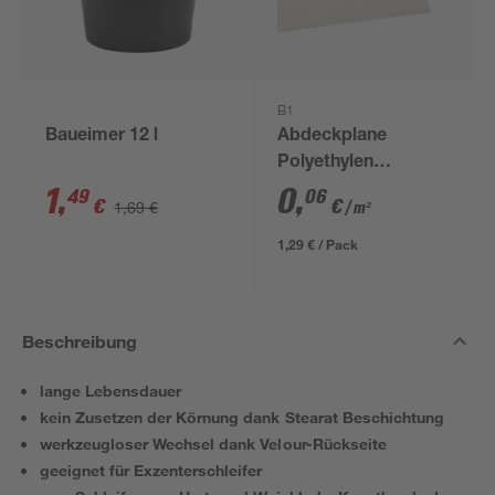
B1
Baueimer 12 l
Abdeckplane
Polyethylen
transparent 4 x 5 m
1
,
0
,
49
06
€
€
1,69 €
/ m²
1,29 € / Pack
Beschreibung
lange Lebensdauer
kein Zusetzen der Körnung dank Stearat Beschichtung
werkzeugloser Wechsel dank Velour-Rückseite
geeignet für Exzenterschleifer