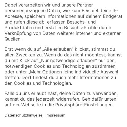
Zahlungsarten
Versandarten
Sicher einkaufen
Jetzt die toom-App herunterladen
Alle Preisangaben in EUR inkl. gesetzl. MwSt.. Die dargestellten Angebote sind unter
Umständen nicht in allen Märkten verfügbar. Die angegebenen Verfügbarkeiten beziehen
sich auf den unter "Mein Markt" ausgewählten toom Baumarkt. Alle Angebote und
Produkte nur solange der Vorrat reicht.
*Paketversand ab 59 € versandkostenfrei, gilt nicht für Artikel mit Speditionsversand, hier
fallen zusätzliche Versandkosten an.