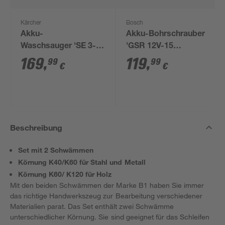
Kärcher
Bosch
Akku-
Akku-Bohrschrauber
Waschsauger 'SE 3-
'GSR 12V-15
18 Compact' ohne
Professional' mit 2
169
,
119
,
99
99
€
€
Akku und Ladegerät
Akkus, Tasche und
Zubehörset
Beschreibung
Set mit 2 Schwämmen
Körnung K40/K60 für Stahl und Metall
Körnung K60/ K120 für Holz
Mit den beiden Schwämmen der Marke B1 haben Sie immer
das richtige Handwerkszeug zur Bearbeitung verschiedener
Materialien parat. Das Set enthält zwei Schwämme
unterschiedlicher Körnung. Sie sind geeignet für das Schleifen