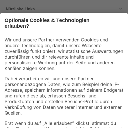
Nützliche Links
Bleib auf dem Laufenden mit unserem Newsletter
Der toom Newsletter: Keine Angebote und Aktionen mehr verpassen!
Zur Newsletter Anmeldung
Folge uns
Zahlungsarten
Versandarten
Sicher einkaufen