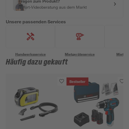
Fragen zum Produkt?
Sofort-Videoberatung aus dem Markt
Unsere passenden Services
Handwerksservice
Mietgeräteservice
Miettra
Häufig dazu gekauft
Bestseller