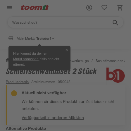
Mein Markt:
Troisdorf
✕
Hier kannst du deinen
, falls er nicht
Markt anpassen
/
Werkstatt & Maschinen
/
Elektrowerkzeuge
/
Schleifmaschinen & T
stimmt.
Schleifschwammset 2 Stück
Produktdetails
| Artikelnummer
:
1050048
Aktuell nicht verfügbar
Wir können dir dieses Produkt zur Zeit leider nicht
anbieten.
Verfügbarkeit in anderen Märkten
Alternative Produkte