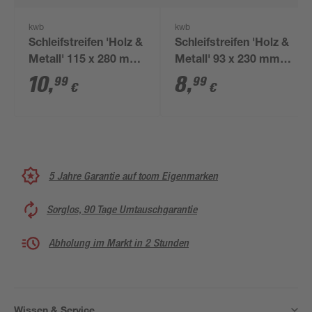
kwb
kwb
Schleifstreifen 'Holz &
Schleifstreifen 'Holz &
Metall' 115 x 280 mm
Metall' 93 x 230 mm
K40 10 Stück
K60 10 Stück
10
,
8
,
99
99
€
€
5 Jahre Garantie auf toom Eigenmarken
Sorglos, 90 Tage Umtauschgarantie
Abholung im Markt in 2 Stunden
Wissen & Service