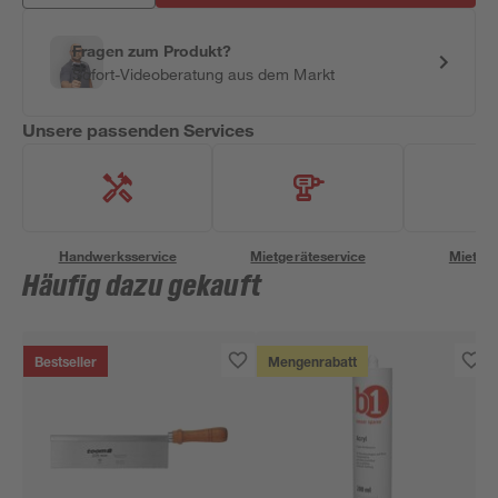
Fragen zum Produkt?
Sofort-Videoberatung aus dem Markt
Unsere passenden Services
Handwerksservice
Mietgeräteservice
Miettra
Häufig dazu gekauft
Bestseller
Mengenrabatt