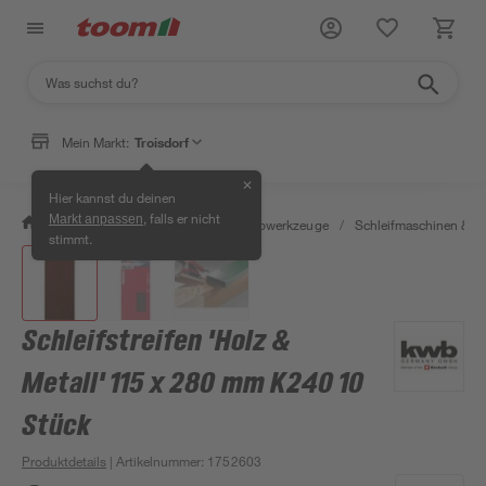
Mein Markt:
Troisdorf
✕
Hier kannst du deinen
, falls er nicht
Markt anpassen
/
Werkstatt & Maschinen
/
Elektrowerkzeuge
/
Schleifmaschinen & T
stimmt.
Schleifstreifen 'Holz &
Metall' 115 x 280 mm K240 10
Stück
Produktdetails
| Artikelnummer
:
1752603