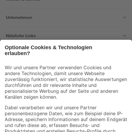
Unternehmen
Nützliche Links
Bleib auf dem Laufenden mit unserem Newsletter
Der toom Newsletter: Keine Angebote und Aktionen mehr verpassen!
Zur Newsletter Anmeldung
Folge uns
Zahlungsarten
Versandarten