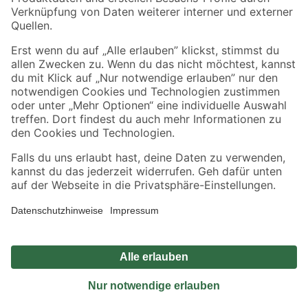
Sicher einkaufen
Jetzt die toom-App herunterladen
Alle Preisangaben in EUR inkl. gesetzl. MwSt.. Die dargestellten Angebote sind unter
Umständen nicht in allen Märkten verfügbar. Die angegebenen Verfügbarkeiten beziehen
sich auf den unter "Mein Markt" ausgewählten toom Baumarkt. Alle Angebote und
Produkte nur solange der Vorrat reicht.
*Paketversand ab 59 € versandkostenfrei, gilt nicht für Artikel mit Speditionsversand, hier
fallen zusätzliche Versandkosten an.
Datenschutz
Privatsphäre
Impressum
AGB
Nutzungsbedingungen
Widerrufsrecht
Vertrag widerrufen
Barrierefreiheit