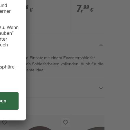
K80 5 Stück
2
,
7
,
69
99
€
€
sch ist für den Einsatz mit einem Exzenterschleifer
eller lassen sich Schleifarbeiten vollenden. Auch für die
ist diese Variante ideal.