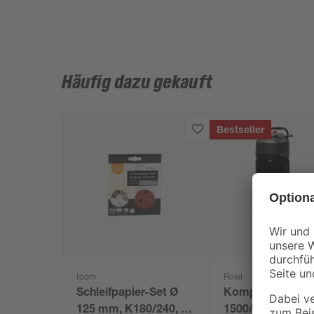
Häufig dazu gekauft
Bestseller
toom
Rowi
Schleifpapier-Set Ø
Kompressor 'D
125 mm, K180/240, 20
1500/50/3 OF Ver