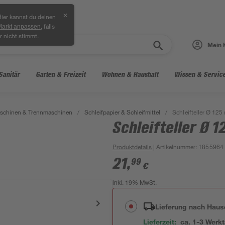
✕
ier kannst du deinen
, falls
Markt anpassen
r nicht stimmt.
Mein 
Sanitär
Garten & Freizeit
Wohnen & Haushalt
Wissen & Servic
aschinen & Trennmaschinen
/
Schleifpapier & Schleifmittel
/
Schleifteller Ø 12
Schleifteller Ø 
Produktdetails
| Artikelnummer
:
1855964
21
,
99
€
inkl. 19% MwSt.
Lieferung nach Haus
Lieferzeit:
ca. 1-3 Werk