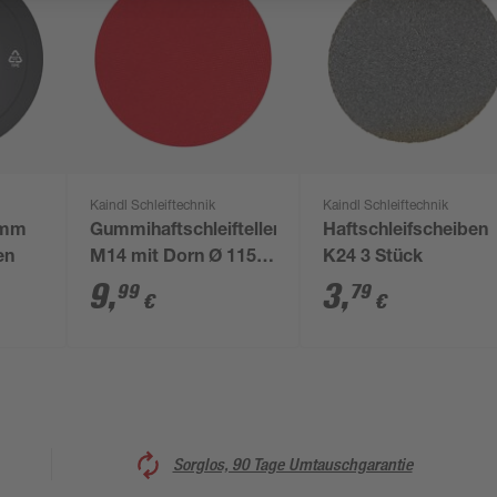
Kaindl Schleiftechnik
Kaindl Schleiftechnik
5 mm
Gummihaftschleifteller
Haftschleifscheiben
en
M14 mit Dorn Ø 115
K24 3 Stück
mm
9
,
3
,
99
79
€
€
Sorglos, 90 Tage Umtauschgarantie