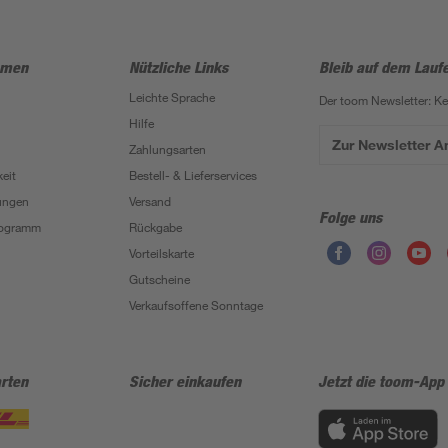
hmen
Nützliche Links
Bleib auf dem Lauf
Leichte Sprache
Der toom Newsletter: K
Hilfe
Zur Newsletter 
Zahlungsarten
eit
Bestell- & Lieferservices
ungen
Versand
Folge uns
Programm
Rückgabe
Vorteilskarte
Gutscheine
Verkaufsoffene Sonntage
rten
Sicher einkaufen
Jetzt die toom-App