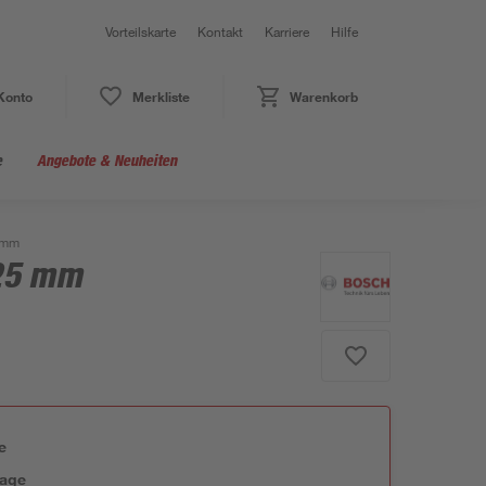
Vorteilskarte
Kontakt
Karriere
Hilfe
Konto
Merkliste
Warenkorb
e
Angebote & Neuheiten
5 mm
125 mm
e
tage