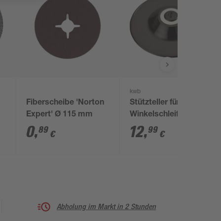
kwb
Fiberscheibe 'Norton
Stützteller für
Expert' Ø 115 mm
Winkelschleifer M14 Ø
125 mm
0
,
12
,
89
99
€
€
Abholung im Markt in 2 Stunden