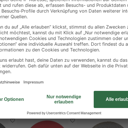
lusive
54 x 54 cm
G60 - 180 10-teilig
14
,
10
,
99
99
€
€
Der Schleifteller aus dem Hause Bo
geeignet. Mit dem weichen Schleift
Bearbeitung von Ecken und Kanten 