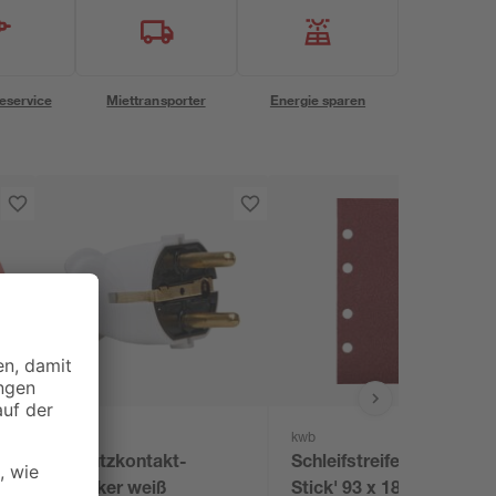
eservice
Miettransporter
Energie sparen
Kopp
kwb
Schutzkontakt-
Schleifstreifen 'Quick-
Stecker weiß
Stick' 93 x 185 mm