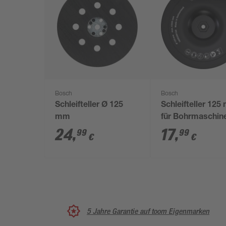
Bosch
Bosch
Schleifteller Ø 125
Schleifteller 12
mm
für Bohrmaschin
24
,
17
,
99
99
€
€
5 Jahre Garantie auf toom Eigenmarken