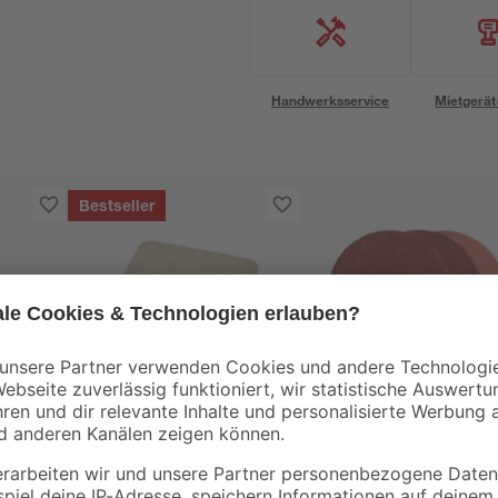
Handwerksservice
Mietgerät
Bestseller
B1
Bosch
KP
Duscheinlage
Schleifblatt-Set
tical
'Plattfuß' pergamon
ungelocht Ø 12,5 cm