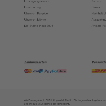
Entsorgungsservice
Karriere
Finanzierung
Presse
Übersicht Ratgeber
Nachhaltigk
Übersicht Märkte
Auszeichn
DIY-Städte-Index 2026
Affiliate-
Zahlungsarten
Versanda
Alle Preisangaben in EUR inkl. gesetzl. MwSt.. Die dargestellten Angebote 
und Produkte nur solange der Vorrat reicht.