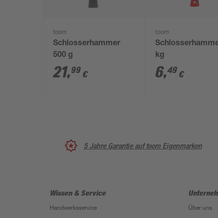
toom
toom
Schlosserhammer
Schlosserhamme
500 g
kg
21
,
6
,
99
49
€
€
5 Jahre Garantie auf toom Eigenmarken
Wissen & Service
Unterne
Handwerksservice
Über uns