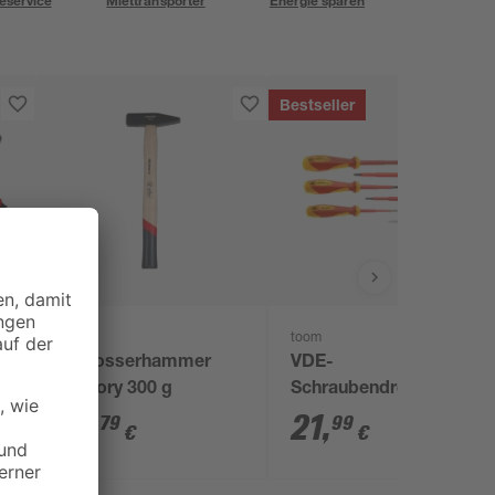
eservice
Miettransporter
Energie sparen
Bestseller
toom
toom
Schlosserhammer
VDE-
Hickory 300 g
Schraubendreher-Set
PH/SL, 6-teilig
12
,
21
,
79
99
€
€