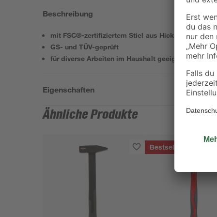
Beschreibung
mit FSC®-zertifiziertem Stiel aus Hickory
GS- und TÜV-geprüft
für diverse Arbeiten im Haushalt geeignet
Eigenschaften
Ähnliche Produkte
Bestseller