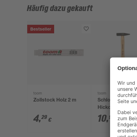
Häufig dazu gekauft
Bestseller
toom
toom
Zollstock Holz 2 m
Schlosserhamm
Hickory 200 g
4
,
10
,
29
99
€
€