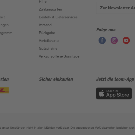
Hilfe
Zur Newsletter 
Zahlungsarten
eit
Bestell- & Lieferservices
ungen
Versand
Folge uns
Programm
Rückgabe
Vorteilskarte
Gutscheine
Verkaufsoffene Sonntage
rten
Sicher einkaufen
Jetzt die toom-App
sind unter Umständen nicht in allen Märkten verfügbar. Die angegebenen Verfügbarkeiten beziehen s