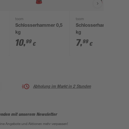
toom
toom
Schlosserhammer 0,5
Schlosserhammer 0,3
kg
kg
10
,
7
,
99
99
€
€
Abholung im Markt in 2 Stunden
enden mit unserem Newsletter
eine Angebote und Aktionen mehr verpassen!