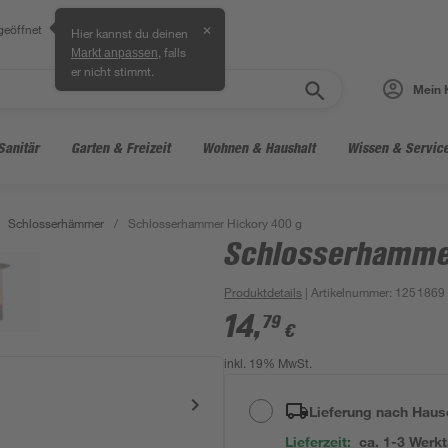
geöffnet
✕
Hier kannst du deinen
, falls
Markt anpassen
er nicht stimmt.
Mein 
Sanitär
Garten & Freizeit
Wohnen & Haushalt
Wissen & Servic
Schlosserhämmer
/
Schlosserhammer Hickory 400 g
Schlosserhammer
Produktdetails
| Artikelnummer
:
1251869
14
,
79
€
inkl. 19% MwSt.
Lieferung nach Haus
Lieferzeit:
ca. 1-3 Werk