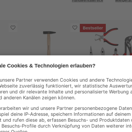
Handwerksservice
Mietgerät
Bestseller
toom
toom
er
Schlosserhammer
Zangen-Set 5-teilig
100 g
9
,
27
,
19
49
€
€