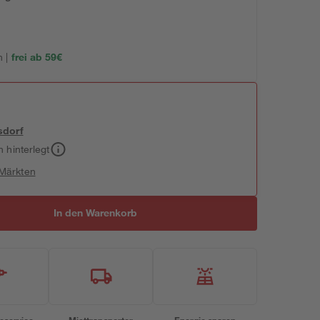
 |
frei ab 59€
sdorf
h hinterlegt
 Märkten
In den Warenkorb