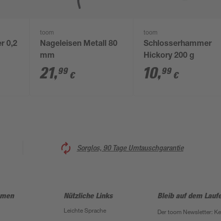
toom
toom
r 0,2
Nageleisen Metall 80
Schlosserhammer
mm
Hickory 200 g
21
,
10
,
99
99
€
€
Sorglos, 90 Tage Umtauschgarantie
hmen
Nützliche Links
Bleib auf dem Lauf
Leichte Sprache
Der toom Newsletter: K