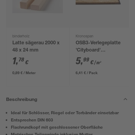
binderholz
Kronospan
Latte sägerau 2000 x
OSB3-Verlegeplatte
48 x 24 mm
'Cityboard'
ungeschliffen 1690 x
1
,
5
,
78
99
€
€
/ m²
634 x 12 mm
0,89 € / Meter
6,41 € / Pack
Beschreibung
Ideal für Schlösser, Riegel oder Torbänder einsetzbar
Entsprechen DIN 603
Flachrundkopf mit geschlossener Oberfläche
Metrisches Teilgewinde inklusive Mutter