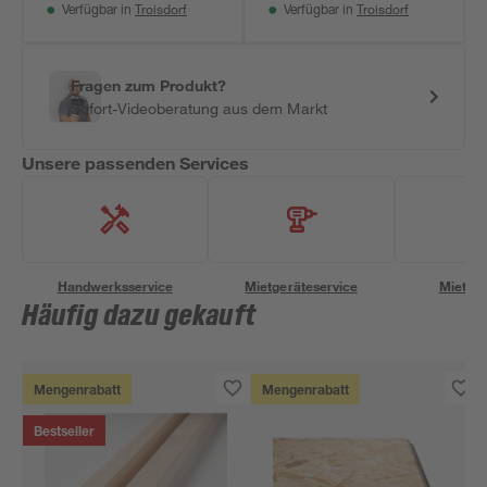
Troisdorf
Troisdorf
Verfügbar in
Verfügbar in
Fragen zum Produkt?
Sofort-Videoberatung aus dem Markt
Unsere passenden Services
Handwerksservice
Mietgeräteservice
Miettra
Häufig dazu gekauft
Mengenrabatt
Mengenrabatt
Bestseller