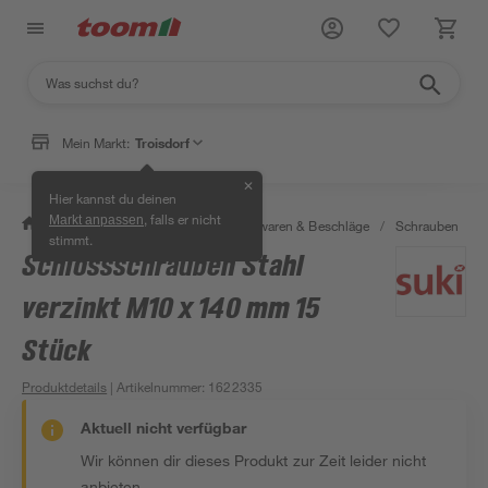
Mein Markt:
Troisdorf
✕
Hier kannst du deinen
, falls er nicht
Markt anpassen
/
Werkstatt & Maschinen
/
Eisenwaren & Beschläge
/
Schrauben
/
stimmt.
Schlossschrauben Stahl
verzinkt M10 x 140 mm 15
Stück
Produktdetails
| Artikelnummer
:
1622335
Aktuell nicht verfügbar
Wir können dir dieses Produkt zur Zeit leider nicht
anbieten.