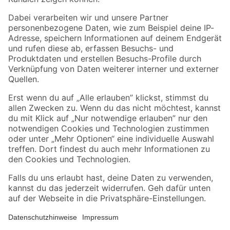
Folge uns
Zahlungsarten
Versandarten
Sicher einkaufen
Jetzt die toom-App herunterladen
Alle Preisangaben in EUR inkl. gesetzl. MwSt.. Die dargestellten Angebote sind unter
Umständen nicht in allen Märkten verfügbar. Die angegebenen Verfügbarkeiten beziehen
sich auf den unter "Mein Markt" ausgewählten toom Baumarkt. Alle Angebote und
Produkte nur solange der Vorrat reicht.
*Paketversand ab 59 € versandkostenfrei, gilt nicht für Artikel mit Speditionsversand, hier
fallen zusätzliche Versandkosten an.