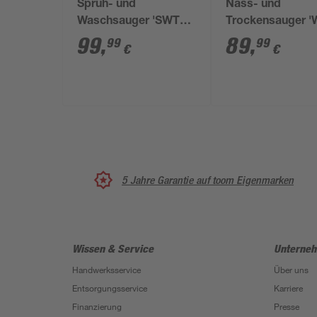
Sprüh- und
Nass- und
Waschsauger 'SWT20'
Trockensauger '
5-in-1 Funktion 1600
S V-17/4/20'
99
,
89
,
99
99
€
€
W
5 Jahre Garantie auf toom Eigenmarken
Wissen & Service
Unterne
Handwerksservice
Über uns
Entsorgungsservice
Karriere
Finanzierung
Presse