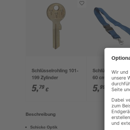
Schlüsselrohling 101-
Schlüsselband b
199 Zylinder
60 cm
5
,
5
,
79
99
€
€
Beschreibung
Schicke Optik