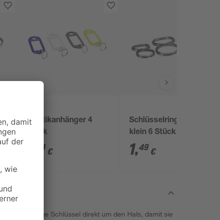
,
Plastikanhänger 4
Schlüsselringeset
Stück
klein 6 Stück
1
,
1
,
89
49
€
€
 Sie wichtige Schlüssel direkt um den Hals, damit sie