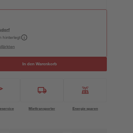
sdorf
h hinterlegt
 Märkten
In den Warenkorb
eservice
Miettransporter
Energie sparen