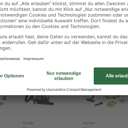
diebstahlgeschützt bei sich gefüh
schick aus und passt zu jedem Klei
- 30 %
Einhell
Kärcher