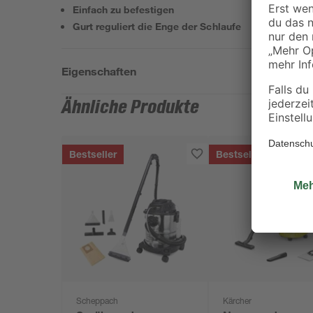
Einfach zu befestigen
Gurt reguliert die Enge der Schlaufe
Eigenschaften
Ähnliche Produkte
Bestseller
Bestseller
Scheppach
Kärcher