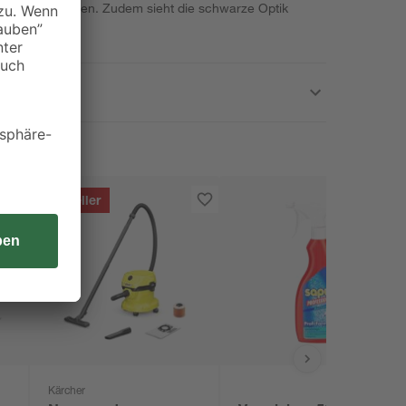
rt werden können. Zudem sieht die schwarze Optik
dungsstil.
Bestseller
Kärcher