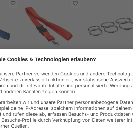
lau
Schlüsselband rot 60
Schlüsselringeset 2,5
cm
3 und 3,5 cm je 2
Stück
5
,
1
,
99
79
€
€
Am schwarzen Schlüsselband tragen