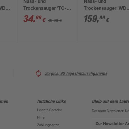
Nass- und
Nass- und
WD 3
Trockensauger 'TC-
Trockensauger 'WD 
VC 1815 S' 1250 W
V-25/5/22'
34
,
159
,
99
99
€
€
49,99 €
Sorglos, 90 Tage Umtauschgarantie
hmen
Nützliche Links
Bleib auf dem Lauf
Leichte Sprache
Der toom Newsletter: K
Hilfe
Zur Newsletter 
Zahlungsarten