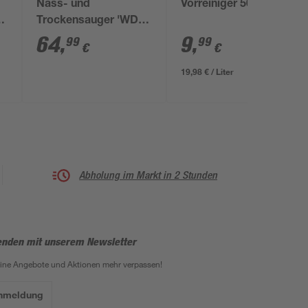
Nass- und
Vorreiniger 500 ml
5
Trockensauger 'WD 2
Plus V-12/4/18/C'
64
,
9
,
99
99
€
€
19,98 € / Liter
Abholung im Markt in 2 Stunden
enden mit unserem Newsletter
eine Angebote und Aktionen mehr verpassen!
Anmeldung