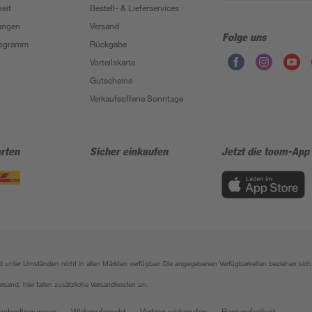
eit
Bestell- & Lieferservices
ungen
Versand
Folge uns
Programm
Rückgabe
Vorteilskarte
Gutscheine
Verkaufsoffene Sonntage
rten
Sicher einkaufen
Jetzt die toom-App
sind unter Umständen nicht in allen Märkten verfügbar. Die angegebenen Verfügbarkeiten beziehen s
ersand, hier fallen zusätzliche Versandkosten an.
gsbedingungen
Widerrufsrecht
Vertrag widerrufen
Barrierefreiheit