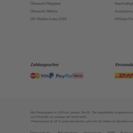
Übersicht Ratgeber
Nachhaltigk
Übersicht Märkte
Auszeichn
DIY-Städte-Index 2026
Affiliate-
Zahlungsarten
Versanda
Alle Preisangaben in EUR inkl. gesetzl. MwSt.. Die dargestellten Angebote 
und Produkte nur solange der Vorrat reicht.
*Paketversand ab 59 € versandkostenfrei, gilt nicht für Artikel mit Speditionsv
Datenschutz
Privatsphäre
Impressum
AGB
Nutzun