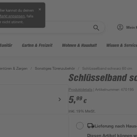
✕
ier kannst du deinen
, falls
Markt anpassen
r nicht stimmt.
Mein 
Sanitär
Garten & Freizeit
Wohnen & Haushalt
Wissen & Servic
entüren & Zargen
/
Sonstiges Türenzubehör
/
Schlüsselband schwarz 60 cm
Schlüsselband s
Produktdetails
| Artikelnummer
:
470195
5
,
99
€
inkl. 19% MwSt.
Lieferung nach Haus
Diesen Artikel können wir