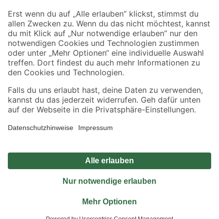
Sicher einkaufen
Jetzt die toom-App herunterladen
Alle Preisangaben in EUR inkl. gesetzl. MwSt.. Die dargestellten Angebote sind unter
Umständen nicht in allen Märkten verfügbar. Die angegebenen Verfügbarkeiten beziehen
sich auf den unter "Mein Markt" ausgewählten toom Baumarkt. Alle Angebote und
Produkte nur solange der Vorrat reicht.
*Paketversand ab 59 € versandkostenfrei, gilt nicht für Artikel mit Speditionsversand, hier
fallen zusätzliche Versandkosten an.
Datenschutz
Privatsphäre
Impressum
AGB
Nutzungsbedingungen
Widerrufsrecht
Vertrag widerrufen
Barrierefreiheit
© 2026 toom Baumarkt GmbH