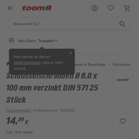
Mein Markt:
Troisdorf
✕
Hier kannst du deinen
, falls er nicht
Markt anpassen
/
Werkstatt & Maschinen
/
Eisenwaren & Beschläge
/
Schrauben
/
stimmt.
Schlüsselschrauben Ø 8,0 x
100 mm verzinkt DIN 571 25
Stück
Produktdetails
| Artikelnummer
:
1622803
14
,
29
€
inkl. 19% MwSt.