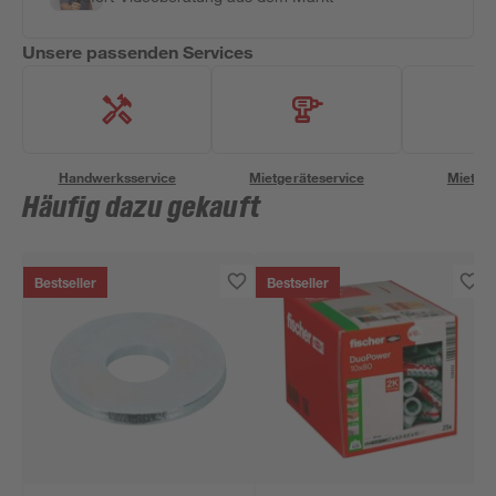
Unsere passenden Services
Handwerksservice
Mietgeräteservice
Miettra
Häufig dazu gekauft
Bestseller
Bestseller