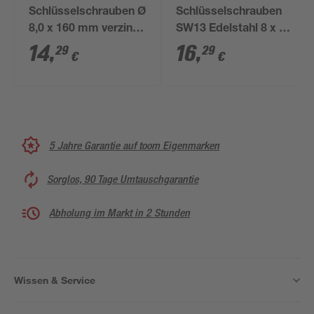
Schlüsselschrauben Ø
Schlüsselschrauben
8,0 x 160 mm verzinkt
SW13 Edelstahl 8 x 80
DIN 571 15 Stück
mm 10 Stück
14
,
16
,
29
29
€
€
5 Jahre Garantie auf toom Eigenmarken
Sorglos, 90 Tage Umtauschgarantie
Abholung im Markt in 2 Stunden
Wissen & Service