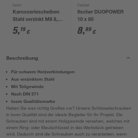
toom
Fischer
Karosseriescheiben
fischer DUOPOWER
Stahl verzinkt M8 8,4
10 x 80
mm 40 Stück
5
,
8
,
19
89
€
€
Beschreibung
Für schwere Holzverbindungen
Aus verzinktem Stahl
Mit Teilgewinde
Nach DIN 571
toom Qualitätsmarke
Haben Sie was richtig Großes vor? Unsere Schlüsselschrauben
in toom Qualität sind der ideale Begleiter für Ihr Projekt. Die
Schrauben sind mit einem Holzgewinde versehen, welches mit
einem Ring- oder Maulschlüssel in das Werkstück getrieben
wird. Dadurch sind die Schrauben auch zu verarbeiten, wenn