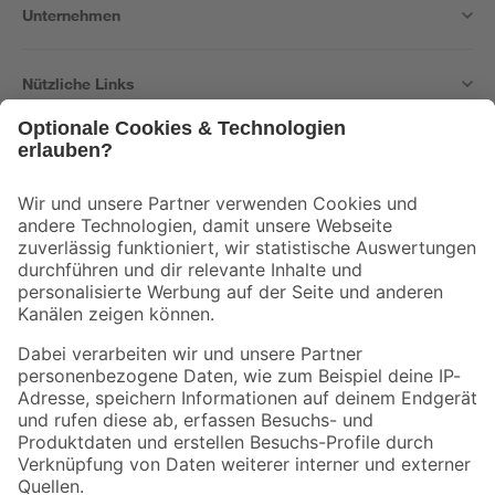
Unternehmen
Nützliche Links
Bleib auf dem Laufenden mit unserem Newsletter
Der toom Newsletter: Keine Angebote und Aktionen mehr verpassen!
Zur Newsletter Anmeldung
Folge uns
Zahlungsarten
Versandarten